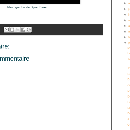
►
a
Photographie de Byron Bauer
►
j
►
j
►
►
a
►
►
f
▼
j
re:
E
L
ommentaire
T
T'
D
D
C
D
D
D
L
D
A
C