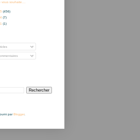
e vous souhaite....
15
(456)
14
(7)
01
(1)
nner à
ticles
mmentaires
Fourni par
Blogger
.