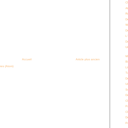
C
A
R
D
W
D
L
D
Un
M
Accueil
Article plus ancien
B
res (Atom)
L
T
D
Un
S
D
C
P
C
D
P