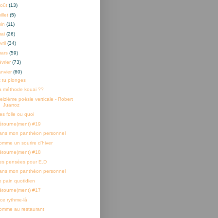
oût
(13)
uillet
(5)
uin
(11)
mai
(26)
vril
(34)
mars
(59)
évrier
(73)
anvier
(60)
t tu plonges
a méthode kouai ??
reizième poésie verticale - Robert
Juarroz
es folle ou quoi
étourne(ment) #19
ans mon panthéon personnel
omme un sourire d'hiver
étourne(ment) #18
es pensées pour E.D
ans mon panthéon personnel
e pain quotidien
étourne(ment) #17
 ce rythme-là
omme au restaurant