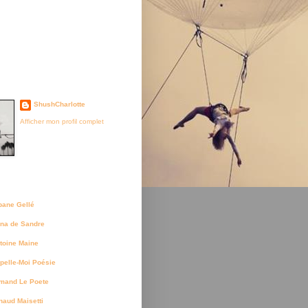
je suis née
ShushCharlotte
Afficher mon profil complet
uteurs
bane Gellé
na de Sandre
toine Maine
pelle-Moi Poésie
mand Le Poete
naud Maisetti