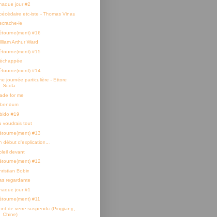
haque jour #2
bécédaire etc-iste - Thomas Vinau
ecrache-le
étourne(ment) #16
illiam Arthur Ward
étourne(ment) #15
'échappée
étourne(ment) #14
e journée particulière - Ettore
Scola
ade for me
ibendum
ibido #19
u voudrais tout
étourne(ment) #13
 début d'explication...
oleil devant
étourne(ment) #12
hristian Bobin
as regardante
haque jour #1
étourne(ment) #11
ont de verre suspendu (Pingjiang,
Chine)