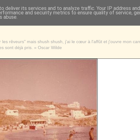
o deliver its services and to analyze traffic. Your IP address an
erformance and security metrics to ensure quality of service, g
s abuse.
les rêveurs" mais shush shush, j'ai le cœur à l'affût et j'ouvre mon ca
s sont déjà pris. » Oscar Wilde