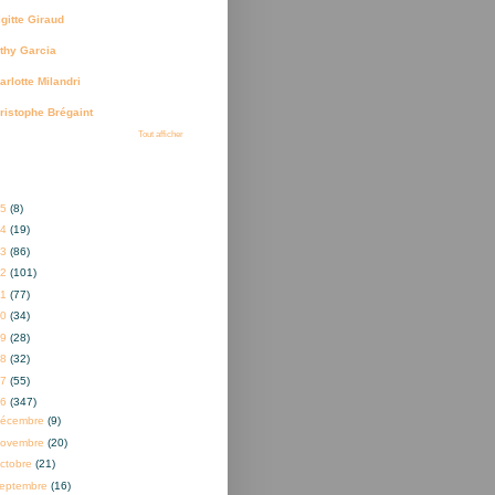
igitte Giraud
thy Garcia
arlotte Milandri
ristophe Brégaint
Tout afficher
ves
25
(8)
24
(19)
23
(86)
22
(101)
21
(77)
20
(34)
19
(28)
18
(32)
17
(55)
16
(347)
décembre
(9)
novembre
(20)
ctobre
(21)
eptembre
(16)