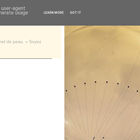
d user-agent
enerate usage
LEARN MORE
GOT IT
rnet de peau. « Soyez