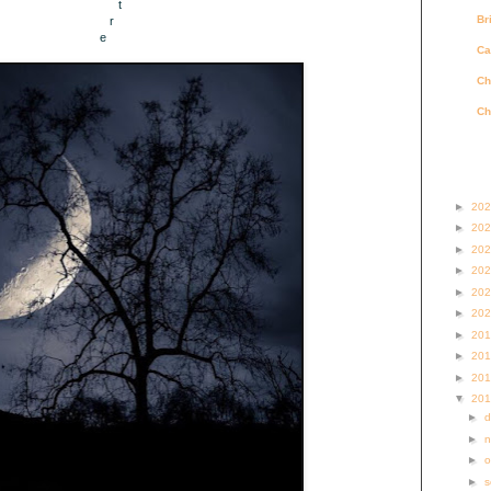
t
Br
r
e
Ca
Ch
Ch
Archi
►
20
►
20
►
20
►
20
►
20
►
20
►
20
►
20
►
20
▼
20
►
►
►
o
►
s