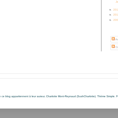
J
►
20
►
20
►
20
S’abo
Ar
Co
de ce blog appartiennent à leur auteur, Charlotte Mont-Reynaud (SushCharlotte). Thème Simple. 