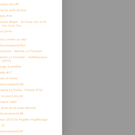
haque jour #0
ous le verre du jour
ibido #18
yreeta Wright - To Know You Is To
You Love You
us j'écris
eau comme un œuf
étourne(ment) #10
aricature - Maxime Le Forestier
axime Le Forestier - Saltimbanque
(1975)
onge à sombrer
ibido #17
ne et l'autre
étourne(ment) #9
rmand Le Poête - Poème N°34
 un jour il m'a dit
haque matin
t jouer de la page blanche
étourne(ment) #8
œux 2016 de Papillon Papillonage
1:11
étourne(ment) #7