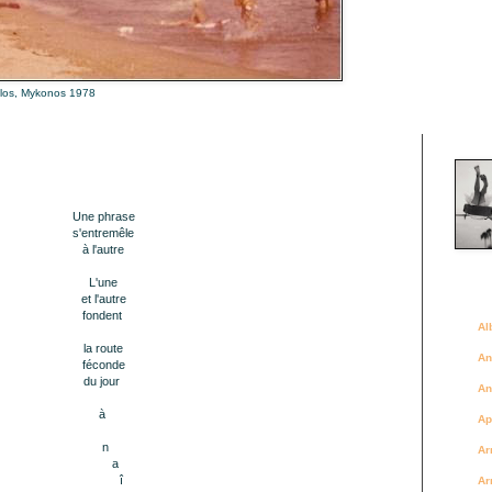
alos, Mykonos 1978
Là où 
Une phrase
s'entremêle
à l'autre
L'une
Des a
et l'autre
fondent
Al
la route
An
féconde
du jour
An
à
Ap
n
Ar
a
î
Ar