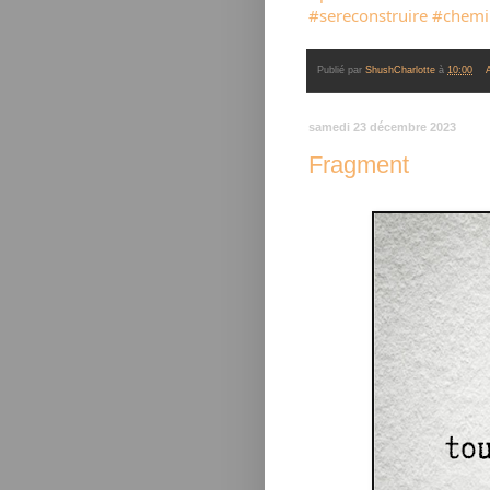
#sereconstruire
#chemi
Publié par
ShushCharlotte
à
10:00
samedi 23 décembre 2023
Fragment