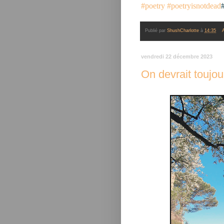
#poetry
#poetryisnotdead
Publié par
ShushCharlotte
à
14:35
vendredi 22 décembre 2023
On devrait toujou