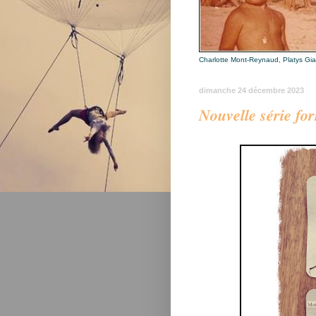
Charlotte Mont-Reynaud, Platys Gi
dimanche 24 décembre 2023
𝑵𝒐𝒖𝒗𝒆𝒍𝒍𝒆 𝒔𝒆́𝒓𝒊𝒆 𝒇𝒐