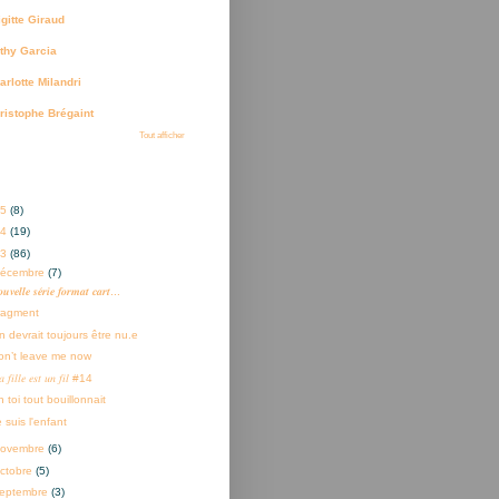
igitte Giraud
thy Garcia
arlotte Milandri
ristophe Brégaint
Tout afficher
ves
25
(8)
24
(19)
23
(86)
décembre
(7)
𝒖𝒗𝒆𝒍𝒍𝒆 𝒔𝒆́𝒓𝒊𝒆 𝒇𝒐𝒓𝒎𝒂𝒕 𝒄𝒂𝒓𝒕...
ragment
n devrait toujours être nu.e
on’t leave me now
 𝑓𝑖𝑙𝑙𝑒 𝑒𝑠𝑡 𝑢𝑛 𝑓𝑖𝑙 #14
 toi tout bouillonnait
 suis l'enfant
novembre
(6)
ctobre
(5)
eptembre
(3)