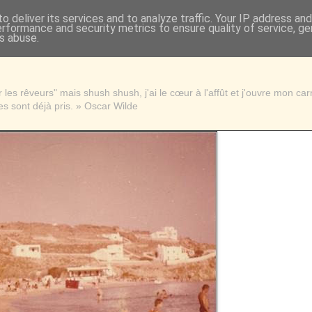
o deliver its services and to analyze traffic. Your IP address an
erformance and security metrics to ensure quality of service, g
s abuse.
les rêveurs" mais shush shush, j'ai le cœur à l'affût et j'ouvre mon ca
s sont déjà pris. » Oscar Wilde