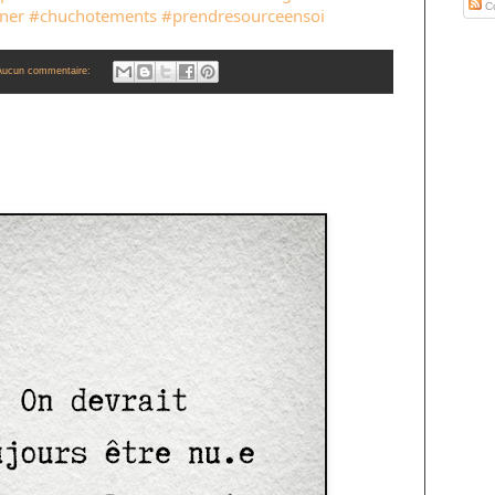
Co
ner
#chuchotements
#prendresourceensoi
Aucun commentaire: