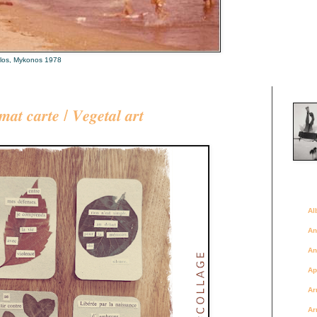
alos, Mykonos 1978
Là où 
𝒎𝒂𝒕 𝒄𝒂𝒓𝒕𝒆 / 𝑽𝒆𝒈𝒆𝒕𝒂𝒍 𝒂𝒓𝒕
Des a
Al
An
An
Ap
Ar
Ar