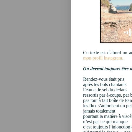
Ce texte est d'abord un a
mon profil Instagram.
𝑶𝒏 𝒅𝒆𝒗𝒓𝒂𝒊𝒕 𝒕𝒐𝒖𝒋𝒐𝒖𝒓𝒔 𝒆̂𝒕𝒓𝒆 
Rendez-vous était pris
après les bols chantants
l’eau et le sel du dedans
ressortis par à-coups, par
pas tout à fait boîte de Pa
les flux s’autorisent un pe
jamais totalement
pourtant la matière à viscè
n’est pas ce qui manque
c’est toujours l’injonction 