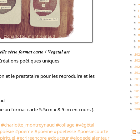
►
a
►
j
►
j
►
►
a
►
►
f
►
j
𝒍𝒍𝒆 𝒔𝒆́𝒓𝒊𝒆 𝒇𝒐𝒓𝒎𝒂𝒕 𝒄𝒂𝒓𝒕𝒆 / 𝑽𝒆𝒈𝒆𝒕𝒂𝒍 𝒂𝒓𝒕
►
20
Créations poétiques uniques.
►
20
►
20
►
20
on et le prestataire pour les reproduire et les
►
20
►
20
►
20
►
20
ud
►
20
rie au format carte 5.5cm x 8.5cm en cours }
►
20
S’abo
#charlotte_montreynaud
#collage
#végétal
poésie
#poeme
#poème
#poetesse
#poesiecourte
Ar
irituel
#ecrireencore
#douceur
#elogedelalenteur