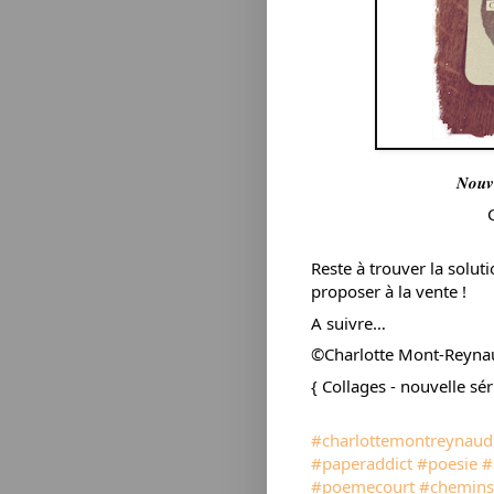
𝑵𝒐𝒖𝒗𝒆
Reste à trouver la soluti
proposer à la vente !
A
suivre…
©Charlotte Mont-Reyna
{ Collages - nouvelle sé
#charlottemontreynaud
#paperaddict
#poesie
#
#poemecourt
#cheminsp