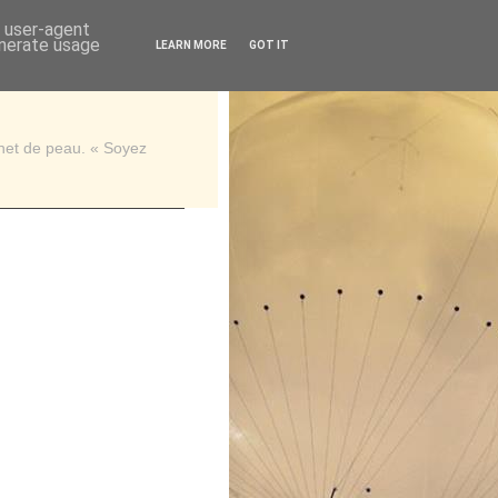
d user-agent
enerate usage
LEARN MORE
GOT IT
rnet de peau. « Soyez