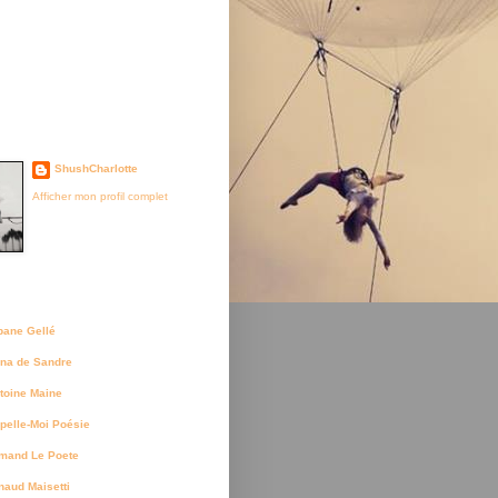
je suis née
ShushCharlotte
Afficher mon profil complet
uteurs
bane Gellé
na de Sandre
toine Maine
pelle-Moi Poésie
mand Le Poete
naud Maisetti