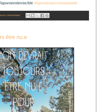
#lapoesieestinvincible
#lapoesieasauvemonmonde
Aucun commentaire:
rs être nu.e