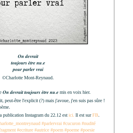
𝑶𝒏 𝒅𝒆𝒗𝒓𝒂𝒊𝒕
𝒕𝒐𝒖𝒋𝒐𝒖𝒓𝒔 𝒆̂𝒕𝒓𝒆 𝒏𝒖.𝒆
𝒑𝒐𝒖𝒓 𝒑𝒂𝒓𝒍𝒆𝒓 𝒗𝒓𝒂𝒊
©Charlotte Mont-Reynaud.
𝒆𝒗𝒓𝒂𝒊𝒕 𝒕𝒐𝒖𝒋𝒐𝒖𝒓𝒔 𝒆̂𝒕𝒓𝒆 𝒏𝒖.𝒆 mis en voix hier.
it, peut-être l'explicit (?) mais j'avoue, j'en suis pas sûre !
poème.
 la publication Instagram du 22.12 est
ici.
Il est sur
FB
.
harlotte_montreynaud
#parlervrai
#cucuron
#nudité
fragment
#ecriture
#autrice
#poem
#poeme
#poesie