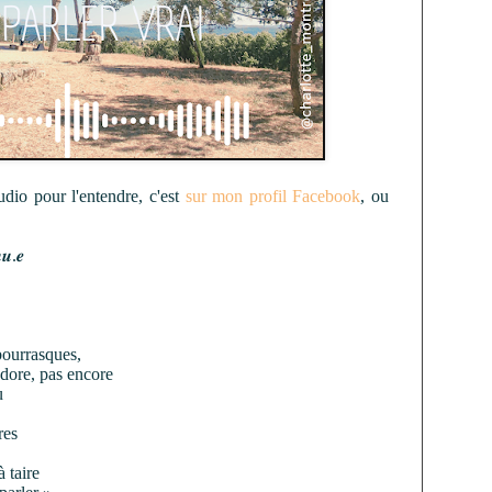
udio pour l'entendre, c'est
sur mon profil Facebook
, ou
𝒏𝒖.𝒆
 bourrasques,
ndore, pas encore
u
res
à taire