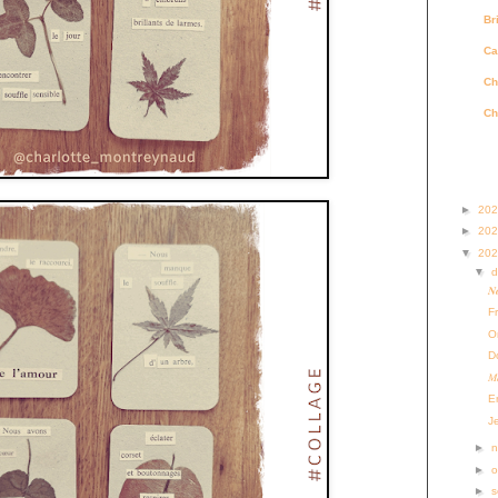
Br
Ca
Ch
Ch
Archi
►
20
►
20
▼
20
▼
𝑵𝒐
F
O
D
𝑀
En
Je
►
►
o
►
s