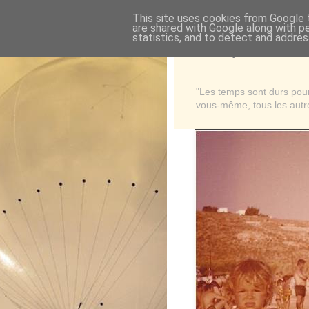
This site uses cookies from Google t
are shared with Google along with p
statistics, and to detect and addres
Là où je suis née
"Les temps sont durs pour 
vous-même, tous les autre