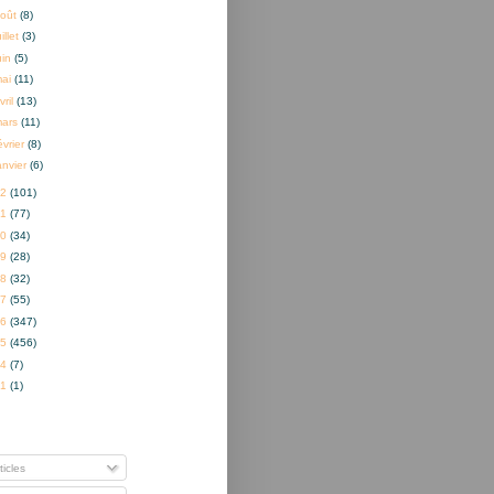
oût
(8)
uillet
(3)
uin
(5)
mai
(11)
vril
(13)
mars
(11)
évrier
(8)
anvier
(6)
22
(101)
21
(77)
20
(34)
19
(28)
18
(32)
17
(55)
16
(347)
15
(456)
14
(7)
01
(1)
nner à
ticles