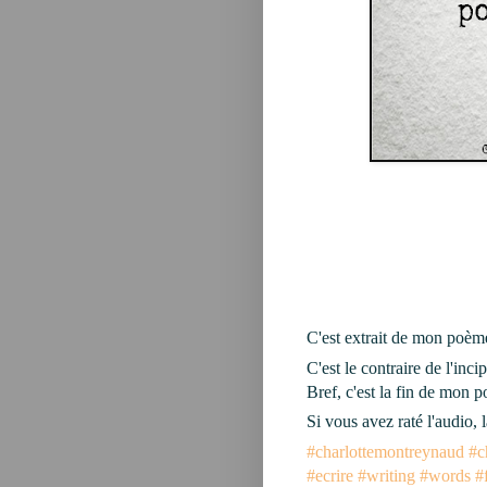
C'est extrait de mon poème 𝑶𝒏 𝒅
C'est le contraire de l'incip
Bref, c'est la fin de mon 
Si vous avez raté l'audio,
#charlottemontreynaud
#c
#ecrire
#writing
#words
#