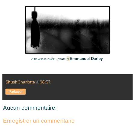
Emmanuel Darley
A travers la buée - photo
©
ShushCharlotte
à
08:57
Partager
Aucun commentaire:
Enregistrer un commentaire