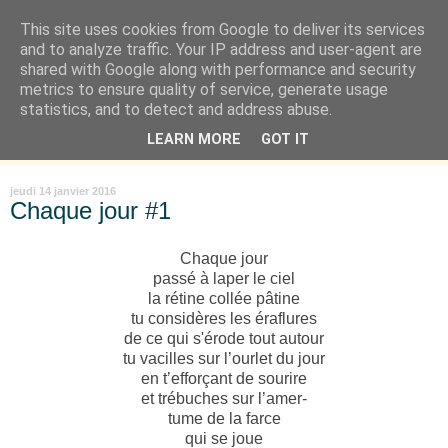
This site uses cookies from Google to deliver its services
Là où je suis née
and to analyze traffic. Your IP address and user-agent are
shared with Google along with performance and security
metrics to ensure quality of service, generate usage
"Les temps sont durs pour les rêveurs" mais shush shush,
statistics, and to detect and address abuse.
j'ai le cœur à l'affût et j'ouvre mon carnet de peau. « Soyez
LEARN MORE
GOT IT
vous-même, tous les autres sont déjà pris. » Oscar Wilde
jeudi 14 janvier 2016
Chaque jour #1
Chaque jour
passé à laper le ciel
la rétine collée pâtine
tu considères les éraflures
de ce qui s'érode tout autour
tu vacilles sur l’ourlet du jour
en t’efforçant de sourire
et trébuches sur l’amer-
tume de la farce
qui se joue