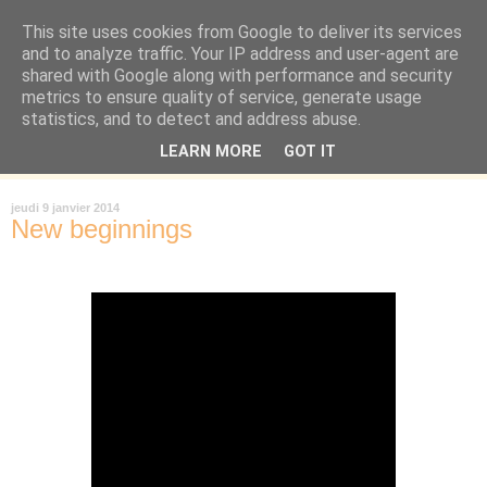
This site uses cookies from Google to deliver its services
Là où je suis née
and to analyze traffic. Your IP address and user-agent are
shared with Google along with performance and security
metrics to ensure quality of service, generate usage
"Les temps sont durs pour les rêveurs" mais shush shush,
statistics, and to detect and address abuse.
j'ai le cœur à l'affût et j'ouvre mon carnet de peau. « Soyez
LEARN MORE
GOT IT
vous-même, tous les autres sont déjà pris. » Oscar Wilde
jeudi 9 janvier 2014
New beginnings