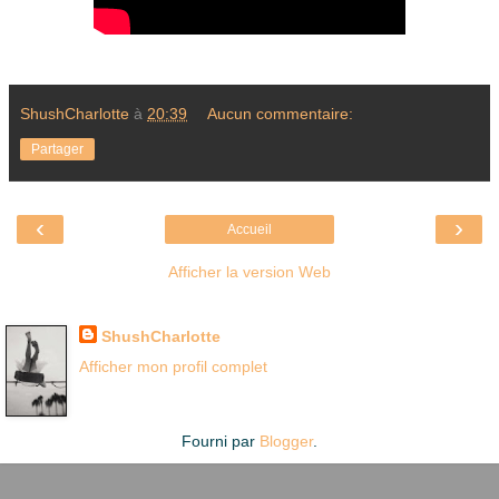
ShushCharlotte
à
20:39
Aucun commentaire:
Partager
‹
›
Accueil
Afficher la version Web
Là où je suis née
ShushCharlotte
Afficher mon profil complet
Fourni par
Blogger
.