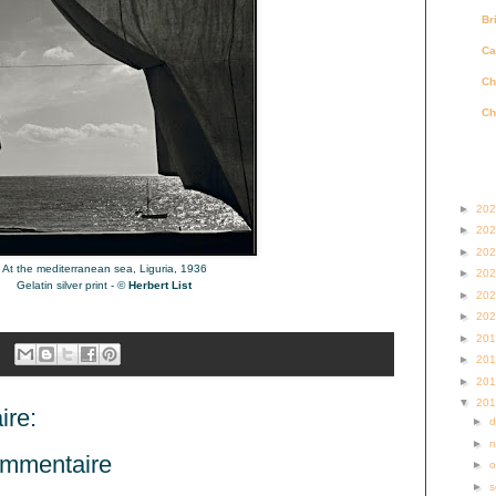
Br
Ca
Ch
Ch
Archi
►
20
►
20
►
20
At the mediterranean sea, Liguria, 1936
►
20
Gelatin silver print -
©
Herbert List
►
20
►
20
►
20
►
20
►
20
▼
20
re:
►
►
ommentaire
►
o
►
s