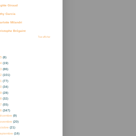
igitte Giraud
thy Garcia
arlotte Milandri
ristophe Brégaint
Tout afficher
ves
25
(8)
24
(19)
23
(86)
22
(101)
21
(77)
20
(34)
19
(28)
18
(32)
17
(55)
16
(347)
décembre
(9)
novembre
(20)
ctobre
(21)
eptembre
(16)