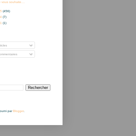
e vous souhaite....
15
(456)
14
(7)
01
(1)
nner à
ticles
mmentaires
Fourni par
Blogger
.