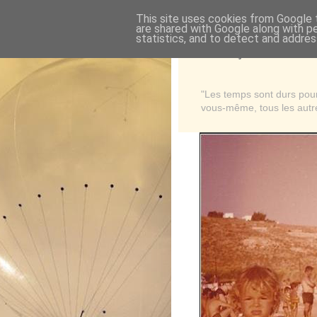
This site uses cookies from Google t
are shared with Google along with p
statistics, and to detect and addres
Là où je suis née
"Les temps sont durs pour 
vous-même, tous les autre