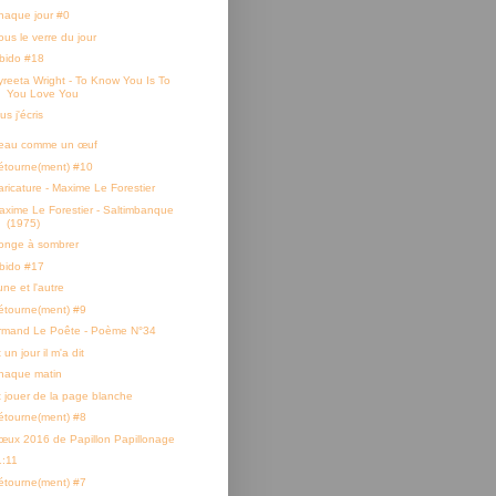
haque jour #0
ous le verre du jour
ibido #18
yreeta Wright - To Know You Is To
You Love You
us j'écris
eau comme un œuf
étourne(ment) #10
aricature - Maxime Le Forestier
axime Le Forestier - Saltimbanque
(1975)
onge à sombrer
ibido #17
ne et l'autre
étourne(ment) #9
rmand Le Poête - Poème N°34
 un jour il m'a dit
haque matin
t jouer de la page blanche
étourne(ment) #8
œux 2016 de Papillon Papillonage
1:11
étourne(ment) #7