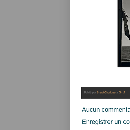
Publié par
ShushCharlotte
à
08:17
Aucun commentai
Enregistrer un c