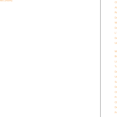
res (Atom)
C
A
R
D
W
D
L
D
Un
M
B
L
T
D
Un
S
D
C
P
C
D
P