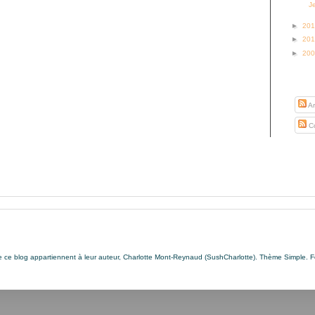
J
►
20
►
20
►
20
S’abo
Ar
Co
de ce blog appartiennent à leur auteur, Charlotte Mont-Reynaud (SushCharlotte). Thème Simple. 