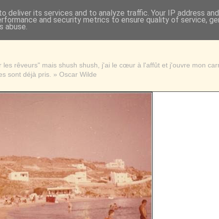
o deliver its services and to analyze traffic. Your IP address an
erformance and security metrics to ensure quality of service, g
s abuse.
les rêveurs" mais shush shush, j'ai le cœur à l'affût et j'ouvre mon ca
s sont déjà pris. » Oscar Wilde