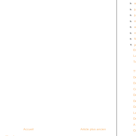
►
a
►
j
►
j
►
►
a
►
►
f
▼
j
E
L
T
T'
D
D
C
D
D
D
L
D
A
Accueil
Article plus ancien
C