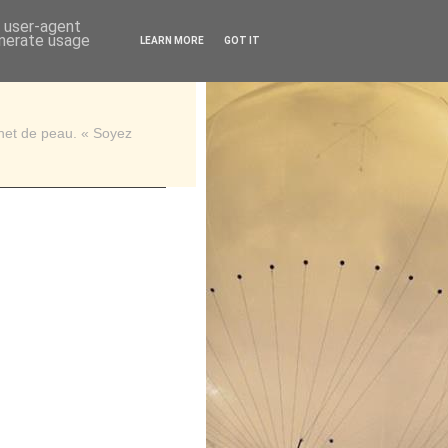
d user-agent
enerate usage
LEARN MORE
GOT IT
rnet de peau. « Soyez