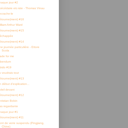
haque jour #2
bécédaire etc-iste - Thomas Vinau
ecrache-le
étourne(ment) #16
illiam Arthur Ward
étourne(ment) #15
'échappée
étourne(ment) #14
e journée particulière - Ettore
Scola
ade for me
ibendum
ibido #19
u voudrais tout
étourne(ment) #13
 début d'explication...
oleil devant
étourne(ment) #12
hristian Bobin
as regardante
haque jour #1
étourne(ment) #11
ont de verre suspendu (Pingjiang,
Chine)