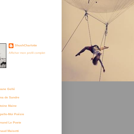
je suis née
ShushCharlotte
Afficher mon profil complet
uteurs
bane Gellé
na de Sandre
toine Maine
pelle-Moi Poésie
mand Le Poete
naud Maisetti