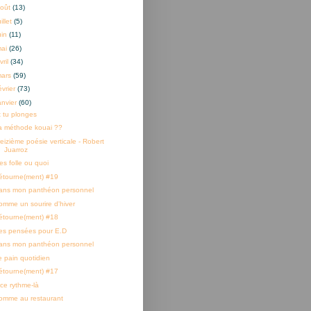
oût
(13)
uillet
(5)
uin
(11)
mai
(26)
vril
(34)
mars
(59)
évrier
(73)
anvier
(60)
t tu plonges
a méthode kouai ??
reizième poésie verticale - Robert
Juarroz
es folle ou quoi
étourne(ment) #19
ans mon panthéon personnel
omme un sourire d'hiver
étourne(ment) #18
es pensées pour E.D
ans mon panthéon personnel
e pain quotidien
étourne(ment) #17
 ce rythme-là
omme au restaurant