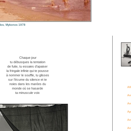
alos, Mykonos 1978
Là où 
Chaque jour
tu débusques la tentation
de fuite, tu essaies d’apaiser
la fringale infinie qui te pousse
à nommer le souffle, tu glisses
Des a
sur l’écume du silence et te
noies dans les marées du
Al
monde où se hasarde
ta minuscule voix
An
An
Ap
Ar
Ar