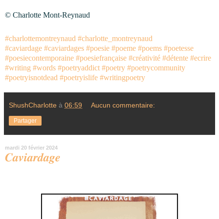
© Charlotte Mont-Reynaud
#charlottemontreynaud
#charlotte_montreynaud
#caviardage
#caviardages
#poesie
#poeme
#poems
#poetesse
#poesiecontemporaine
#poesiefrançaise
#créativité
#détente
#ecrire
#writing
#words
#poetryaddict
#poetry
#poetrycommunity
#poetryisnotdead
#poetryislife
#writingpoetry
ShushCharlotte
à
06:59
Aucun commentaire:
Partager
mardi 20 février 2024
𝑪𝒂𝒗𝒊𝒂𝒓𝒅𝒂𝒈𝒆