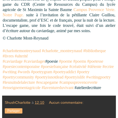
game du CDR (Centre de Ressources du Campus) du lycée
agricole de St Maximin la Sainte Baume
Campus Provence Verte.
Notre Page.
suite à l’invitation de la pétillante Claire Guillou,
documentaliste, prof d’ESC et de français, pour la nuit de la lecture.
L’escape game, une fois le code trouvé, était suivi d’un atelier
d’écriture autour du caviardage, animé par mes soins.
© Charlotte Mont-Reynaud
#charlottemontreynaud
#charlotte_montreynaud
#bibliotheque
#livres
#alterité
#caviardage
#caviardages
#poesie
#poeme
#poems
#poetesse
#poesiecontemporaine
#poesiefrançaise
#créativité
#détente
#ecrire
#writing
#words
#poetrygram
#poetryaddict
#poetry
#poetrycommunity
#poetryisnotdead
#poetryislife
#writingpoetry
#lesnuitsdelalecture
#escapegame
#campusprovenceverte
#enseignementagricole
#laventureduvivant
#atelierdecriture
ShushCharlotte
à
12:10
Aucun commentaire:
Partager