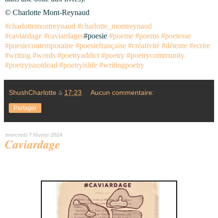
© Charlotte Mont-Reynaud
#charlottemontreynaud
#charlotte_montreynaud
#caviardage
#caviardages
#poesie
#poeme
#poems
#poetesse
#poesiecontemporaine
#poesiefrançaise
#créativité
#détente
#ecrire
#writing
#words
#poetryaddict
#poetry
#poetrycommunity
#poetryisnotdead
#poetryislife
#writingpoetry
ShushCharlotte
à
17:23
Aucun commentaire:
Partager
mercredi 7 février 2024
𝑪𝒂𝒗𝒊𝒂𝒓𝒅𝒂𝒈𝒆