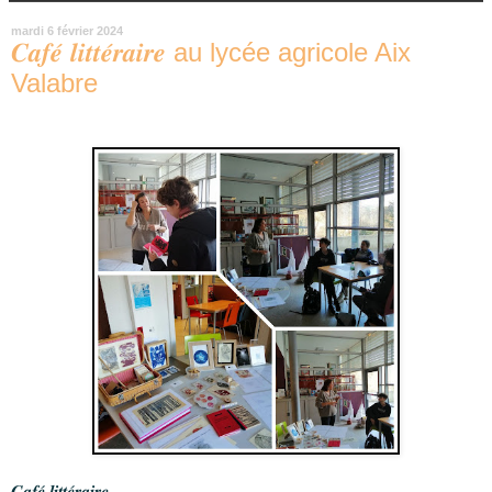
mardi 6 février 2024
𝑪𝒂𝒇𝒆́ 𝒍𝒊𝒕𝒕𝒆́𝒓𝒂𝒊𝒓𝒆 au lycée agricole Aix
Valabre
𝑪𝒂𝒇𝒆́ 𝒍𝒊𝒕𝒕𝒆́𝒓𝒂𝒊𝒓𝒆