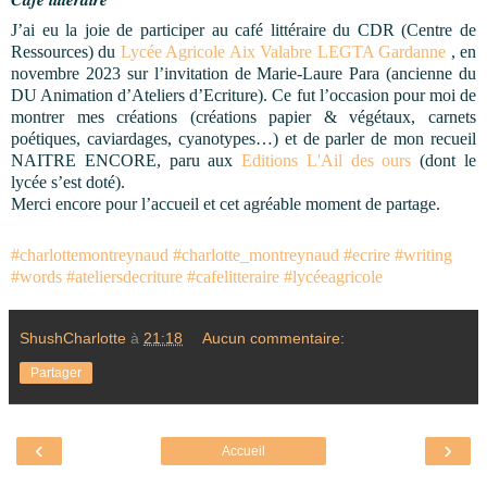
J’ai eu la joie de participer au café littéraire du CDR (Centre de
Ressources) du
Lycée Agricole Aix Valabre LEGTA Gardanne
, en
novembre 2023 sur l’invitation de Marie-Laure Para (ancienne du
DU Animation d’Ateliers d’Ecriture). Ce fut l’occasion pour moi de
montrer mes créations (créations papier & végétaux, carnets
poétiques, caviardages, cyanotypes…) et de parler de mon recueil
NAITRE ENCORE, paru aux
Editions L'Ail des ours
(dont le
lycée
s’est doté).
Merci encore pour l’accueil et cet agréable moment de partage.
#charlottemontreynaud
#charlotte_montreynaud
#ecrire
#writing
#words
#ateliersdecriture
#cafelitteraire
#lycéeagricole
ShushCharlotte
à
21:18
Aucun commentaire:
Partager
‹
›
Accueil