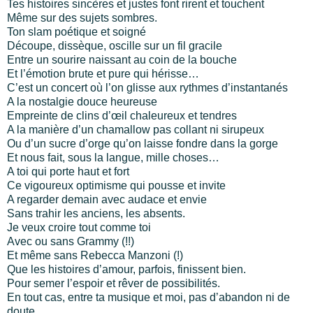
Tes histoires sincères et justes font rirent et touchent
Même sur des sujets sombres.
Ton slam poétique et soigné
Découpe, dissèque, oscille sur un fil gracile
Entre un sourire naissant au coin de la bouche
Et l’émotion brute et pure qui hérisse…
C’est un concert où l’on glisse aux rythmes d’instantanés
A la nostalgie douce heureuse
Empreinte de clins d’œil chaleureux et tendres
A la manière d’un chamallow pas collant ni sirupeux
Ou d’un sucre d’orge qu’on laisse fondre dans la gorge
Et nous fait, sous la langue, mille choses…
A toi qui porte haut et fort
Ce vigoureux optimisme qui pousse et invite
A regarder demain avec audace et envie
Sans trahir les anciens, les absents.
Je veux croire tout comme toi
Avec ou sans Grammy (!!)
Et même sans Rebecca Manzoni (!)
Que les histoires d’amour, parfois, finissent bien.
Pour semer l’espoir et rêver de possibilités.
En tout cas, entre ta musique et moi, pas d’abandon ni de
doute