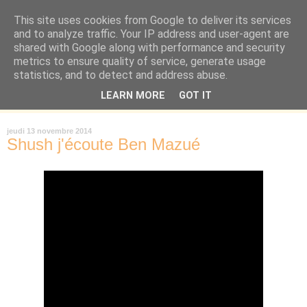
This site uses cookies from Google to deliver its services
Là où je suis née
and to analyze traffic. Your IP address and user-agent are
shared with Google along with performance and security
metrics to ensure quality of service, generate usage
"Les temps sont durs pour les rêveurs" mais shush shush,
statistics, and to detect and address abuse.
j'ai le cœur à l'affût et j'ouvre mon carnet de peau. « Soyez
LEARN MORE
GOT IT
vous-même, tous les autres sont déjà pris. » Oscar Wilde
jeudi 13 novembre 2014
Shush j'écoute Ben Mazué