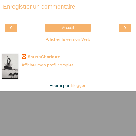
Enregistrer un commentaire
‹
›
Accueil
Afficher la version Web
Là où je suis née
ShushCharlotte
Afficher mon profil complet
Fourni par
Blogger
.