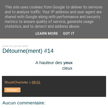
This site uses cookies from Google to deliver its services
Là où je suis née
and to analyze traffic. Your IP address and user-agent are
shared with Google along with performance and security
metrics to ensure quality of service, generate usage
"Les temps sont durs pour les rêveurs" mais shush shush,
statistics, and to detect and address abuse.
j'ai le cœur à l'affût et j'ouvre mon carnet de peau. « Soyez
LEARN MORE
GOT IT
vous-même, tous les autres sont déjà pris. » Oscar Wilde
jeudi 21 janvier 2016
Détourne(ment) #14
A hauteur des
yeux
cieux
ShushCharlotte
à
08:51
Partager
Aucun commentaire: