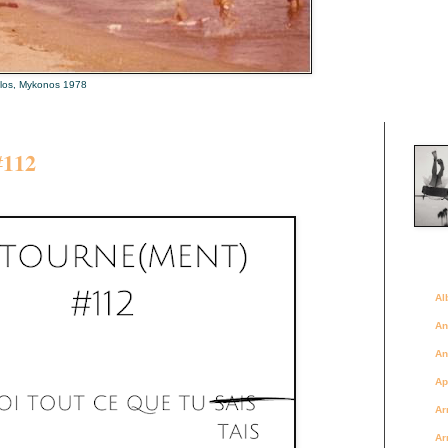
alos, Mykonos 1978
Là où 
𝟏𝟏𝟐
Des a
Al
An
An
Ap
Ar
Ar