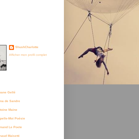
je suis née
ShushCharlotte
Afficher mon profil complet
uteurs
bane Gellé
na de Sandre
toine Maine
pelle-Moi Poésie
mand Le Poete
naud Maisetti