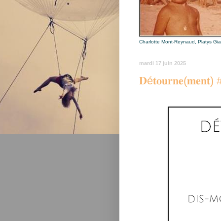
Charlotte Mont-Reynaud, Platys Gi
mardi 17 juin 2025
𝐃é𝐭𝐨𝐮𝐫𝐧𝐞(𝐦𝐞𝐧𝐭) #