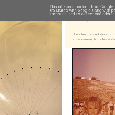
This site uses cookies from Google t
are shared with Google along with p
statistics, and to detect and addres
Là où je suis née
"Les temps sont durs pour 
vous-même, tous les autre