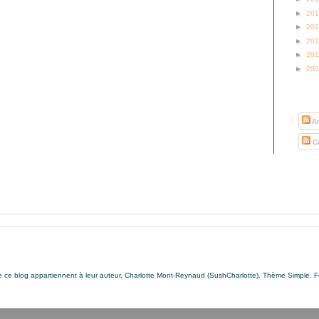
►
20
►
20
►
20
►
20
►
20
S’abo
Ar
Co
de ce blog appartiennent à leur auteur, Charlotte Mont-Reynaud (SushCharlotte). Thème Simple. 