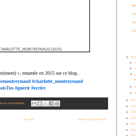
Br
Ca
Ch
Ch
Archi
▼
20
►
►
s
ne(ment) », entamée en 2015 sur ce blog .
▼
j
𝐃é
ttemontreynaud
#charlotte_montreynaud
►
otsTus
#guerir
#ecrire
►
a
►
20
Aucun commentaire:
►
20
►
20
►
20
Accueil
Articles plus anciens
►
20
►
20
►
20