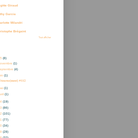
igitte Giraud
thy Garcia
arlotte Milandri
ristophe Brégaint
Tout afficher
ves
25
(8)
novembre
(1)
eptembre
(4)
uin
(1)
𝐭𝐨𝐮𝐫𝐧𝐞(𝐦𝐞𝐧𝐭) #𝟏𝟏𝟐
mai
(1)
vril
(1)
24
(19)
23
(86)
22
(101)
21
(77)
20
(34)
19
(28)
18
(32)