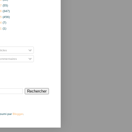
17
(55)
16
(347)
15
(456)
14
(7)
01
(1)
nner à
ticles
mmentaires
Fourni par
Blogger
.