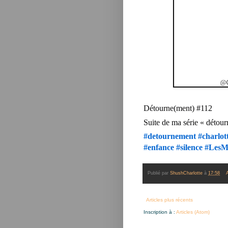
Détourne(ment) #112
Suite de ma série « détour
#detournement
#charlo
#enfance
#silence
#LesM
Publié par
ShushCharlotte
à
17:58
Articles plus récents
Inscription à :
Articles (Atom)