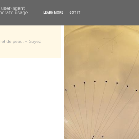
d user-agent
enerate usage
LEARN MORE
GOT IT
rnet de peau. « Soyez