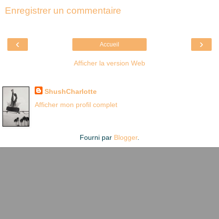
Enregistrer un commentaire
‹
›
Accueil
Afficher la version Web
Là où je suis née
ShushCharlotte
Afficher mon profil complet
Fourni par
Blogger
.