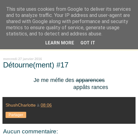
This site uses cookies from Google to deliver its services
Là où je suis née
and to analyze traffic. Your IP address and user-agent are
shared with Google along with performance and security
metrics to ensure quality of service, generate usage
"Les temps sont durs pour les rêveurs" mais shush shush,
statistics, and to detect and address abuse.
j'ai le cœur à l'affût et j'ouvre mon carnet de peau. « Soyez
LEARN MORE
GOT IT
vous-même, tous les autres sont déjà pris. » Oscar Wilde
mercredi 27 janvier 2016
Détourne(ment) #17
Je me méfie des
apparences
appâts rances
ShushCharlotte
à
08:06
Partager
Aucun commentaire: