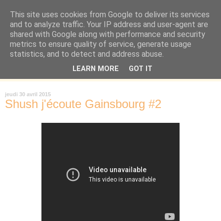
This site uses cookies from Google to deliver its services
Là où je suis née
and to analyze traffic. Your IP address and user-agent are
shared with Google along with performance and security
metrics to ensure quality of service, generate usage
"Les temps sont durs pour les rêveurs" mais shush shush,
statistics, and to detect and address abuse.
j'ai le cœur à l'affût et j'ouvre mon carnet de peau. « Soyez
LEARN MORE
GOT IT
vous-même, tous les autres sont déjà pris. » Oscar Wilde
jeudi 30 avril 2015
Shush j'écoute Gainsbourg #2