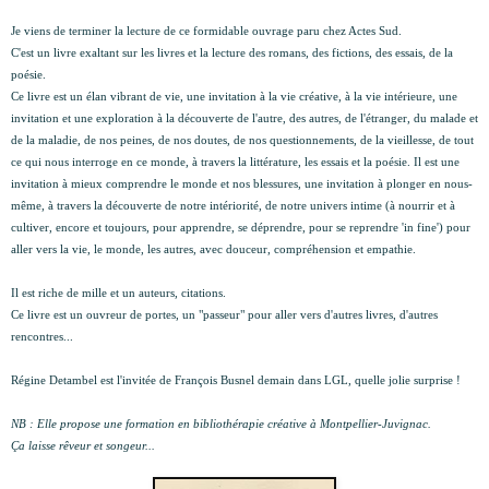
Je viens de terminer la lecture de ce formidable ouvrage paru chez Actes Sud.
C'est un livre exaltant sur les livres et la lecture des romans, des fictions, des essais, de la
poésie.
Ce livre est un élan
vibrant de vie, une invitation à la vie créative, à la vie intérieure, une
invitation et une exploration à la découverte de l'autre, des autres, de l'étranger, du malade et
de la maladie, de nos peines, de nos doutes, de nos questionnements, de la vieillesse, de tout
ce qui nous interroge en ce monde, à travers la littérature, les essais et la poésie. Il est une
invitation à mieux comprendre le monde et nos blessures, une invitation à plonger en nous-
même, à travers la découverte de notre intériorité, de notre univers intime (à nourrir et à
cultiver, encore et toujours, pour apprendre, se déprendre, pour se reprendre 'in fine') pour
aller vers la vie, le monde, les autres, avec douceur, compréhension et empathie.
Il est riche de mille et un auteurs, citations.
Ce livre est un ouvreur de portes, un "passeur" pour aller vers d'autres livres, d'autres
rencontres...
Régine Detambel est l'invitée de
François Busnel
demain dans LGL, quelle jolie surprise !
NB : Elle propose une formation en bibliothérapie créative à Montpellier-Juvignac.
Ça laisse rêveur et songeur...