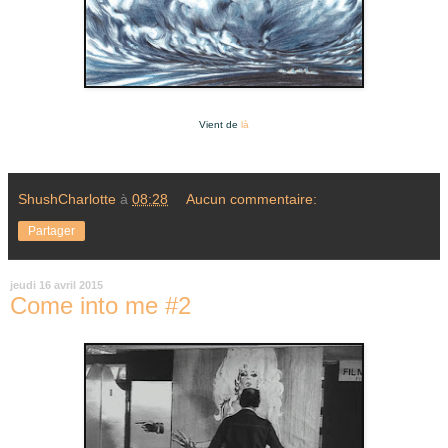
Vient de
là
ShushCharlotte
à
08:28
Aucun commentaire:
Partager
jeudi 16 avril 2015
Come into me #2