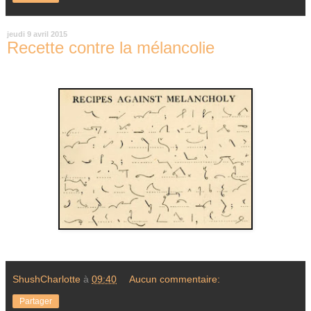
jeudi 9 avril 2015
Recette contre la mélancolie
ShushCharlotte
à
09:40
Aucun commentaire:
Partager