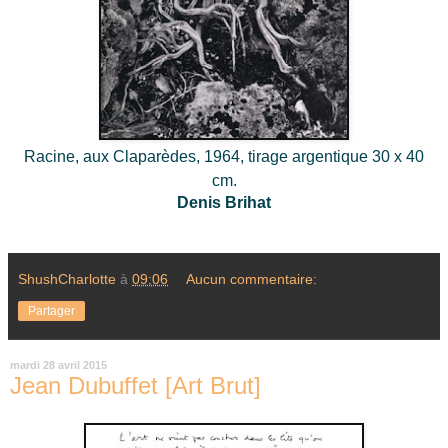
Racine, aux Claparèdes, 1964, tirage argentique 30 x 40
cm.
Denis Brihat
ShushCharlotte
à
09:06
Aucun commentaire:
Partager
mardi 28 avril 2015
Jean Dubuffet [Art Brut]