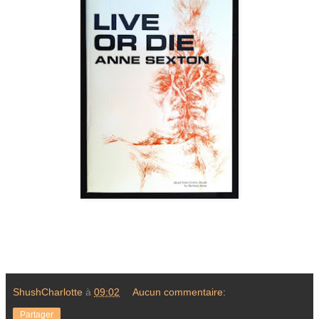
ShushCharlotte
à
09:02
Aucun commentaire:
Partager