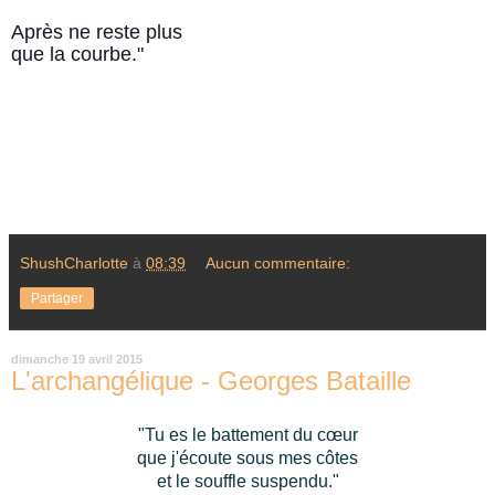
Après ne reste plus
que la courbe."
ShushCharlotte
à
08:39
Aucun commentaire:
Partager
dimanche 19 avril 2015
L'archangélique - Georges Bataille
"Tu es le battement du cœur
que j'écoute sous mes côtes
et le souffle suspendu."