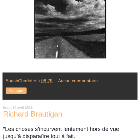
ShushCharlotte
à
08:29
Aucun commentaire:
Partager
lundi 20 avril 2015
Richard Brautigan
"Les choses s’incurvent lentement hors de vue
jusqu’à
disparaître tout à fait.