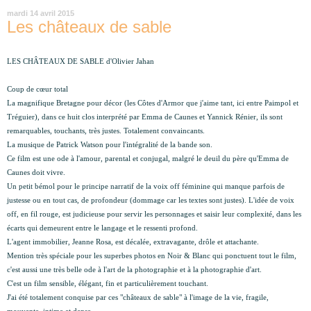
mardi 14 avril 2015
Les châteaux de sable
LES CHÂTEAUX DE SABLE d'Olivier Jahan
Coup de cœur total
La magnifique Bretagne pour décor (les Côtes d'Armor que j'aime tant, ici entre Paimpol et
Tréguier), dans ce huit clos interprété par Emma de Caunes et Yannick Rénier, ils sont
remarquables, touchants, très justes. Totalement convaincants.
La musique de Patrick Watson pour l'intégralité de la bande son.
Ce film est une ode à l'amour, parental et conjugal, malgré le deuil du père qu'Emma de
Caunes doit vivre.
Un petit bémol pour le principe narratif de la voix off féminine qui manque parfois de
justesse
ou en tout cas, de profondeur (dommage car les textes sont justes). L'idée de voix
off, en fil rouge, est judicieuse pour servir les personnages et saisir leur complexité, dans les
écarts qui demeurent entre le langage et le ressenti profond.
L'agent immobilier, Jeanne Rosa, est décalée, extravagante, drôle et attachante.
Mention très spéciale pour les superbes photos en Noir & Blanc qui ponctuent tout le film,
c'est aussi une très belle ode à l'art de la photographie et à la photographie d'art.
C'est un film sensible, élégant, fin et particulièrement touchant.
J'ai été totalement conquise par ces "châteaux de sable" à l'image de la vie, fragile,
mouvante, intime et dense.