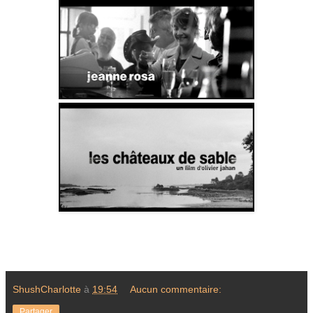
ShushCharlotte
à
19:54
Aucun commentaire:
Partager