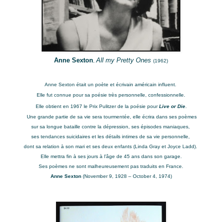
Anne Sexton
All my Pretty Ones
,
(1962)
Anne Sexton était un poète et écrivain américain influent.
Elle fut c
onnue pour sa poésie très personnelle, confessionnelle.
Elle obtient en 1967 le Prix Pulitzer de la poésie pour
Live or Die
.
Une grande partie de sa vie sera tourmentée,
elle écrira dans ses poèmes
sur sa longue bataille
contre la dépression,
s
es épisodes maniaques,
ses tendances suicidaires
et les détails intimes de sa vie personnelle,
dont sa relation à son mari et ses deux enfants (Linda Gray et Joyce Ladd).
Elle mettra fin à ses jours à l'âge de 45 ans dans son garage.
Ses poèmes ne sont malheureusement pas traduits en France.
Anne Sexton
(November 9, 1928 – October 4, 1974)