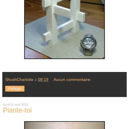
ShushCharlotte
à
08:19
Aucun commentaire:
Partager
lundi 6 avril 2015
Plante-toi