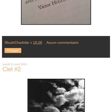
ShushCharlotte
à
19:28
Aucun commentaire:
Partager
mardi 21 avril 2015
Ciel #2