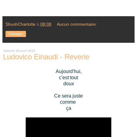
ShushCharlotte
à
08:08
Aucun commentaire:
Partager
samedi 18 avril 2015
Ludovico Einaudi - Reverie
Aujourd'hui,
c'est tout
doux
C
e sera
juste
comme
ça