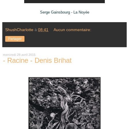
Serge Gainsbourg - La Noyée
ShushCharlotte
à
08:41
Aucun commentaire:
Partager
mercredi 29 avril 2015
- Racine - Denis Brihat