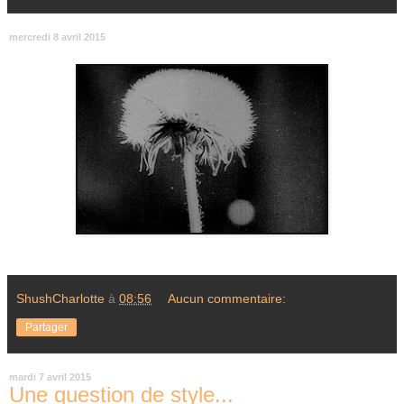
mercredi 8 avril 2015
ShushCharlotte
à
08:56
Aucun commentaire:
Partager
mardi 7 avril 2015
Une question de style...