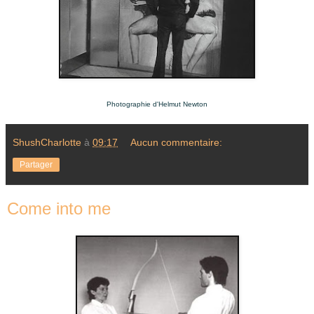
Photographie d'Helmut Newton
ShushCharlotte
à
09:17
Aucun commentaire:
Partager
Come into me