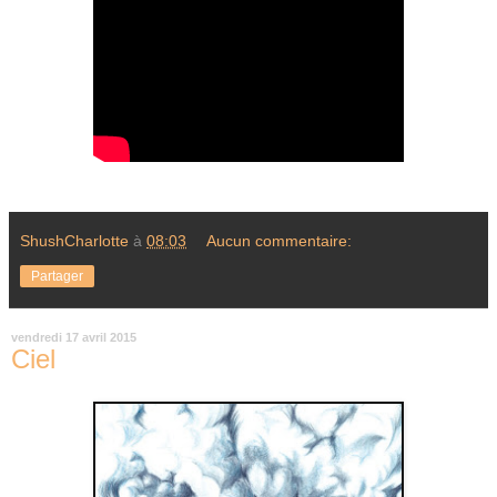
ShushCharlotte
à
08:03
Aucun commentaire:
Partager
vendredi 17 avril 2015
Ciel