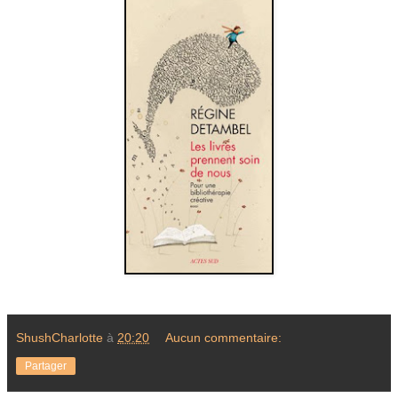
ShushCharlotte
à
20:20
Aucun commentaire:
Partager