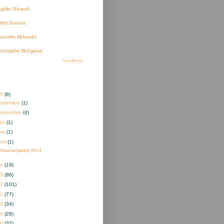
igitte Giraud
thy Garcia
arlotte Milandri
ristophe Brégaint
Tout afficher
ves
25
(8)
novembre
(1)
eptembre
(4)
uin
(1)
mai
(1)
vril
(1)
𝐭𝐨𝐮𝐫𝐧𝐞(𝐦𝐞𝐧𝐭) #𝟏𝟏𝟏
24
(19)
23
(86)
22
(101)
21
(77)
20
(34)
19
(28)
18
(32)