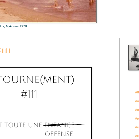
alos, Mykonos 1978
Là où 
𝟏𝟏𝟏
Des a
Al
An
An
Ap
Ar
Ar