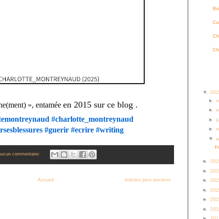
Br
Ca
Ch
Ch
Archi
▼
20
►
en 2015
sur ce blog .
rne(ment) », entamée
►
s
ttemontreynaud
#charlotte_montreynaud
►
j
rsesblessures
#guerir
#ecrire
#writing
►
▼
a
𝐃é
Aucun commentaire:
►
20
►
20
Accueil
Articles plus anciens
►
20
►
20
►
20
►
20
►
20