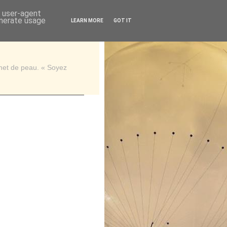
d user-agent
enerate usage
LEARN MORE
GOT IT
rnet de peau. « Soyez