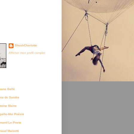
je suis née
ShushCharlotte
Afficher mon profil complet
uteurs
bane Gellé
na de Sandre
toine Maine
pelle-Moi Poésie
mand Le Poete
naud Maisetti