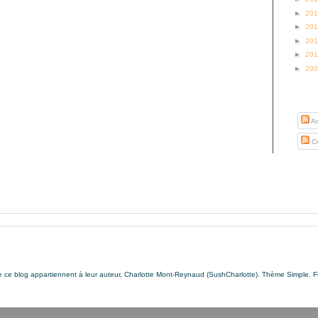
►
20
►
20
►
20
►
20
►
20
S’abo
Ar
Co
de ce blog appartiennent à leur auteur, Charlotte Mont-Reynaud (SushCharlotte). Thème Simple. 