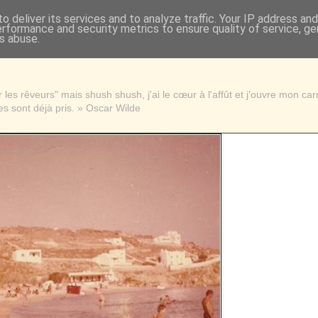
o deliver its services and to analyze traffic. Your IP address an
erformance and security metrics to ensure quality of service, g
s abuse.
les rêveurs" mais shush shush, j'ai le cœur à l'affût et j'ouvre mon ca
s sont déjà pris. » Oscar Wilde