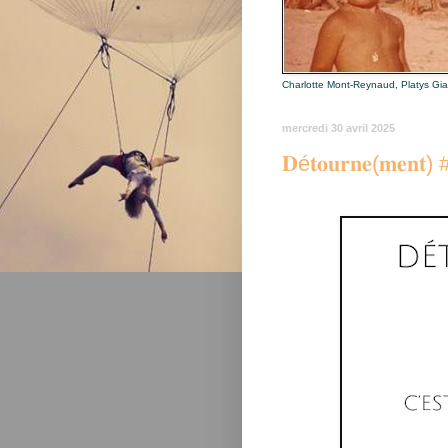
Charlotte Mont-Reynaud, Platys Gi
mercredi 30 avril 2025
𝐃é𝐭𝐨𝐮𝐫𝐧𝐞(𝐦𝐞𝐧𝐭) #