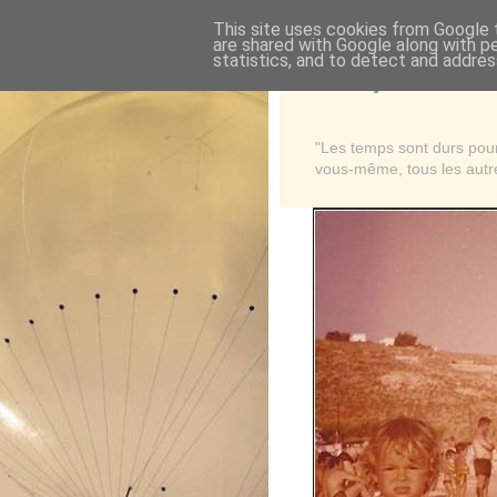
This site uses cookies from Google t
are shared with Google along with p
statistics, and to detect and addres
Là où je suis née
"Les temps sont durs pour 
vous-même, tous les autre