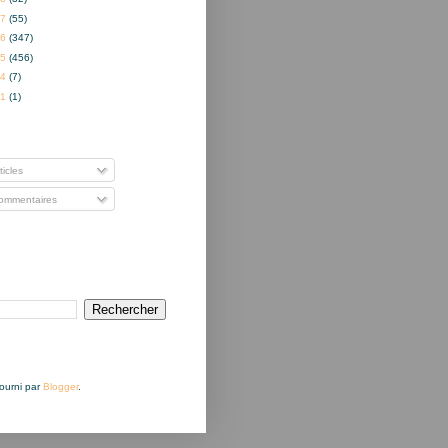
17
(55)
16
(347)
15
(456)
14
(7)
01
(1)
nner à
ticles
mmentaires
Fourni par
Blogger
.