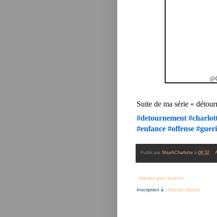
Suite de ma série « détou
#detournement
#charlo
#enfance
#offense
#gueri
Publié par
ShushCharlotte
à
08:32
Articles plus récents
Inscription à :
Articles (Atom)