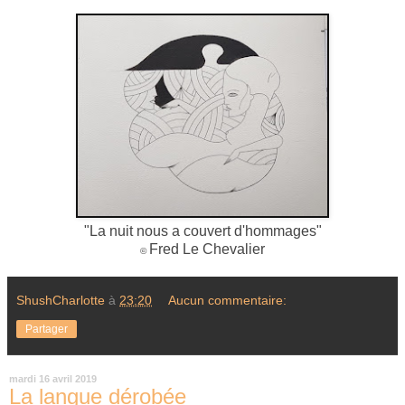
"La nuit nous a couvert d'hommages"
Fred Le Chevalier
©
ShushCharlotte
à
23:20
Aucun commentaire:
Partager
mardi 16 avril 2019
La langue dérobée