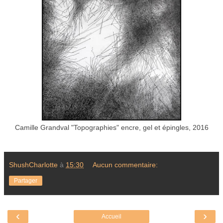
Camille Grandval "Topographies" encre, gel et épingles, 2016
ShushCharlotte
à
15:30
Aucun commentaire:
Partager
‹
›
Accueil