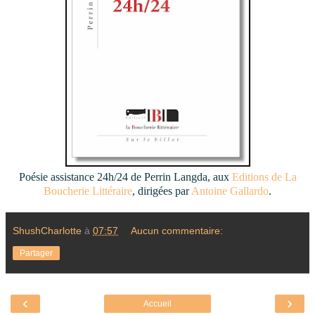
Poésie assistance 24h/24 de Perrin Langda, aux
Editions de La
Boucherie Littéraire
, dirigées par
Antoine Gallardo
.
ShushCharlotte
à
07:57
Aucun commentaire:
Partager
‹
›
Accueil