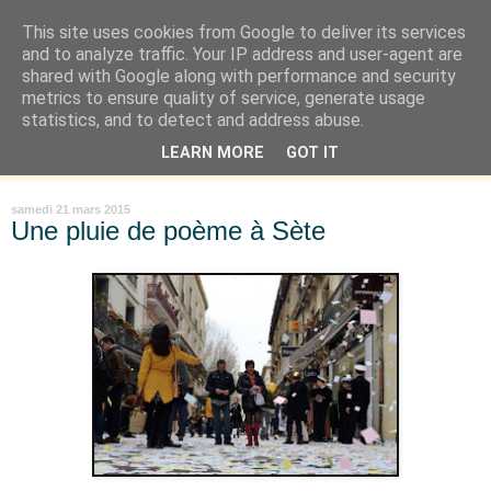
This site uses cookies from Google to deliver its services
Là où je suis née
and to analyze traffic. Your IP address and user-agent are
shared with Google along with performance and security
metrics to ensure quality of service, generate usage
"Les temps sont durs pour les rêveurs" mais shush shush,
statistics, and to detect and address abuse.
j'ai le cœur à l'affût et j'ouvre mon carnet de peau. « Soyez
LEARN MORE
GOT IT
vous-même, tous les autres sont déjà pris. » Oscar Wilde
samedi 21 mars 2015
Une pluie de poème à Sète