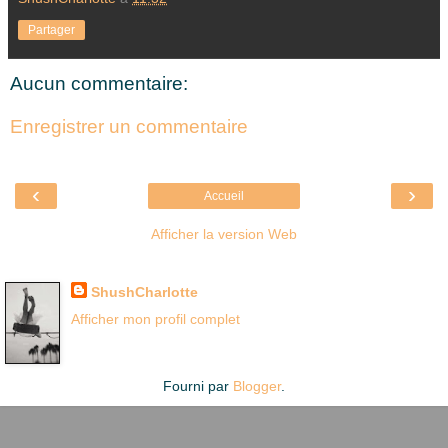
Partager
Aucun commentaire:
Enregistrer un commentaire
‹
›
Accueil
Afficher la version Web
Là où je suis née
ShushCharlotte
Afficher mon profil complet
Fourni par
Blogger
.