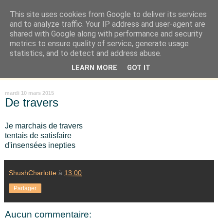
This site uses cookies from Google to deliver its services
Là où je suis née
and to analyze traffic. Your IP address and user-agent are
shared with Google along with performance and security
metrics to ensure quality of service, generate usage
"Les temps sont durs pour les rêveurs" mais shush shush,
statistics, and to detect and address abuse.
j'ai le cœur à l'affût et j'ouvre mon carnet de peau. « Soyez
LEARN MORE
GOT IT
vous-même, tous les autres sont déjà pris. » Oscar Wilde
mardi 10 mars 2015
De travers
Je marchais de travers
tentais de satisfaire
d'insensées inepties
ShushCharlotte
à
13:00
Partager
Aucun commentaire: