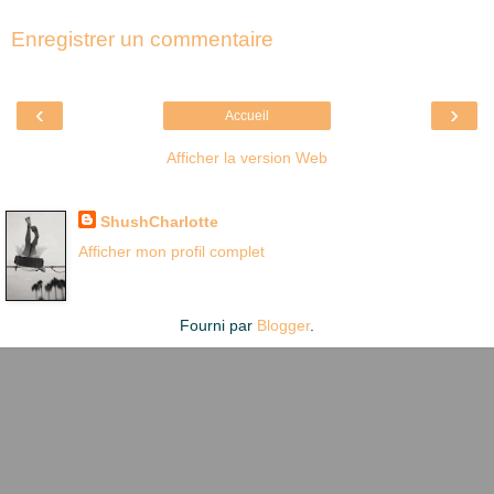
Enregistrer un commentaire
‹
›
Accueil
Afficher la version Web
Là où je suis née
ShushCharlotte
Afficher mon profil complet
Fourni par
Blogger
.