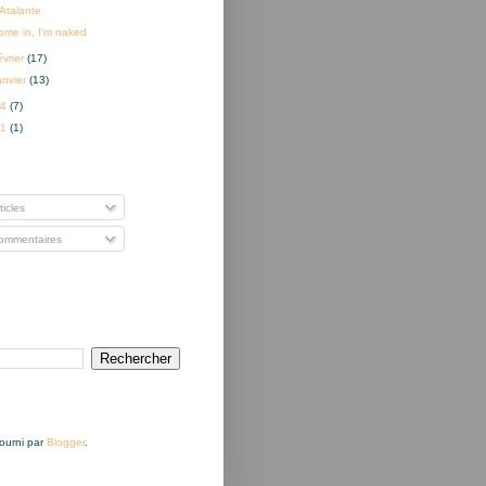
'Atalante
ome in, I'm naked
évrier
(17)
anvier
(13)
14
(7)
01
(1)
nner à
ticles
mmentaires
Fourni par
Blogger
.