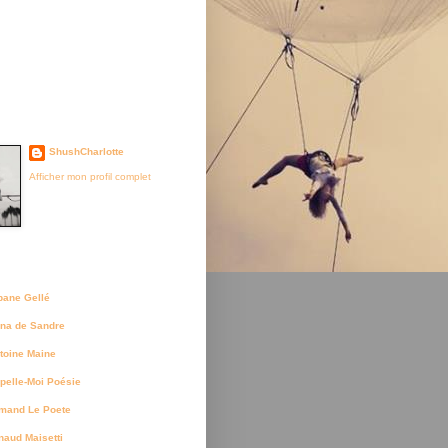
je suis née
ShushCharlotte
Afficher mon profil complet
uteurs
bane Gellé
na de Sandre
toine Maine
pelle-Moi Poésie
mand Le Poete
naud Maisetti