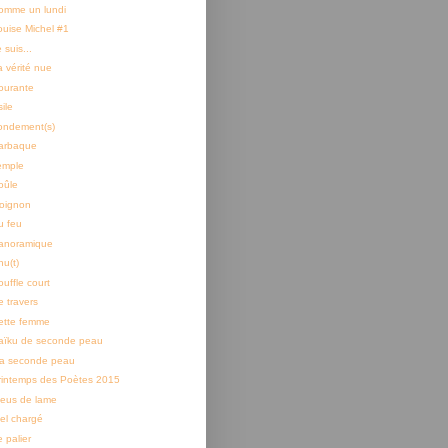
omme un lundi
ouise Michel #1
 suis...
a vérité nue
ourante
ile
ondement(s)
arbaque
emple
oûle
'oignon
u feu
anoramique
hu(t)
ouffle court
e travers
ette femme
aïku de seconde peau
a seconde peau
rintemps des Poètes 2015
leus de lame
iel chargé
 palier