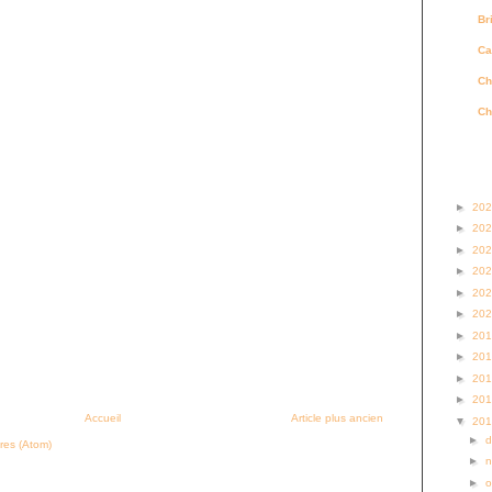
Br
Ca
Ch
Ch
Archi
►
20
►
20
►
20
►
20
►
20
►
20
►
20
►
20
►
20
►
20
Accueil
Article plus ancien
▼
20
►
res (Atom)
►
►
o