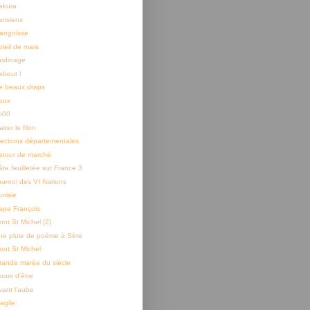
akura
arisiens
'angoisse
oleil de mars
ardinage
ebout !
e beaux draps
oux
h00
airer le filon
lections départementales
etour de marché
âte feuilletée sur France 3
ournoi des VI Nations
unisie
ape François
ont St Michel (2)
ne pluie de poème à Sète
ont St Michel
rande marée du siècle
urir d'être
vant l'aube
agile