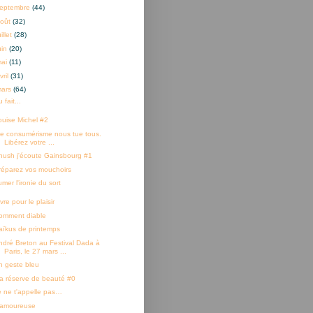
eptembre
(44)
oût
(32)
uillet
(28)
uin
(20)
mai
(11)
vril
(31)
mars
(64)
 fait...
ouise Michel #2
Le consumérisme nous tue tous.
Libérez votre ...
hush j'écoute Gainsbourg #1
réparez vos mouchoirs
mer l'ironie du sort
vre pour le plaisir
omment diable
aïkus de printemps
ndré Breton au Festival Dada à
Paris, le 27 mars ...
n geste bleu
a réserve de beauté #0
e ne t'appelle pas…
'amoureuse