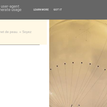
d user-agent
enerate usage
LEARN MORE
GOT IT
rnet de peau. « Soyez