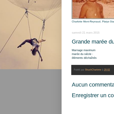
Charlotte Mont-Reynaud, Platys Gi
samedi 21 mars 2015
Grande marée du
Marnage maximum
marée du siècle -
éléments déchaînés
Publié par
ShushCharlotte
à
20:02
Aucun commentai
Enregistrer un c