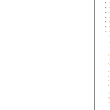
►
s
►
a
►
j
►
j
►
►
a
▼
Au
L
[
S
P
Fu
Vi
C
H
A
U
M
J
L