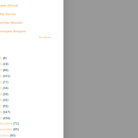
igitte Giraud
thy Garcia
arlotte Milandri
ristophe Brégaint
Tout afficher
ves
25
(8)
24
(19)
23
(86)
22
(101)
21
(77)
20
(34)
19
(28)
18
(32)
17
(55)
16
(347)
15
(456)
décembre
(71)
novembre
(65)
ctobre
(60)