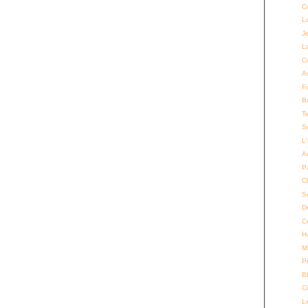
C
L
Je
L
C
As
F
B
T
S
L
A
P
C
S
D
C
H
M
P
B
C
Le