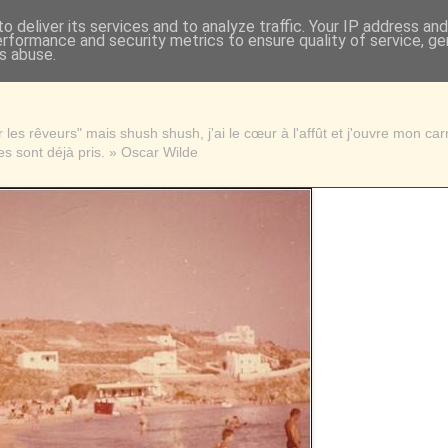
o deliver its services and to analyze traffic. Your IP address an
erformance and security metrics to ensure quality of service, g
s abuse.
les rêveurs" mais shush shush, j'ai le cœur à l'affût et j'ouvre mon ca
s sont déjà pris. » Oscar Wilde