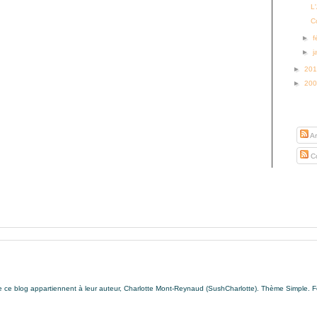
L
C
►
f
►
j
►
20
►
20
S’abo
Ar
Co
de ce blog appartiennent à leur auteur, Charlotte Mont-Reynaud (SushCharlotte). Thème Simple. 