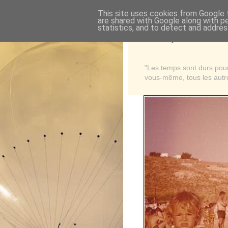
This site uses cookies from Google t
are shared with Google along with p
statistics, and to detect and addres
Là où je suis née
"Les temps sont durs pour 
vous-même, tous les autre