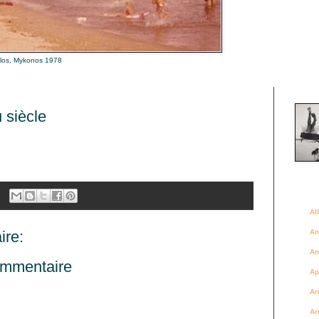
alos, Mykonos 1978
Là où 
 siècle
Des a
Al
re:
An
An
ommentaire
Ap
Ar
Ar