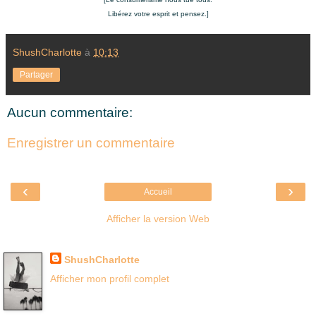
Libérez votre esprit et pensez.]
ShushCharlotte
à
10:13
Partager
Aucun commentaire:
Enregistrer un commentaire
‹
›
Accueil
Afficher la version Web
Là où je suis née
ShushCharlotte
Afficher mon profil complet