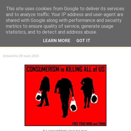
This site uses cookies from Google to deliver its services
Là où je suis née
and to analyze traffic. Your IP address and user-agent are
shared with Google along with performance and security
metrics to ensure quality of service, generate usage
"Les temps sont durs pour les rêveurs" mais shush shush,
statistics, and to detect and address abuse.
j'ai le cœur à l'affût et j'ouvre mon carnet de peau. « Soyez
LEARN MORE
GOT IT
vous-même, tous les autres sont déjà pris. » Oscar Wilde
dimanche 29 mars 2015
[Le consumérisme nous tue tous.