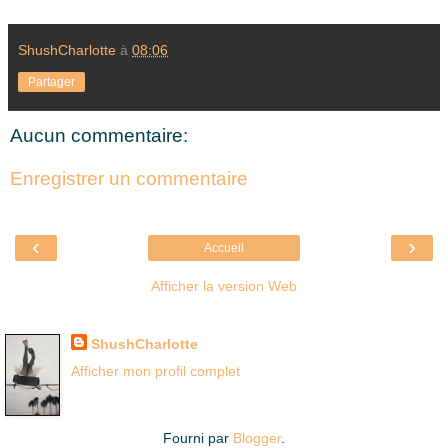
ShushCharlotte
à
08:06
Partager
Aucun commentaire:
Enregistrer un commentaire
‹
›
Accueil
Afficher la version Web
Là où je suis née
ShushCharlotte
Afficher mon profil complet
Fourni par
Blogger
.