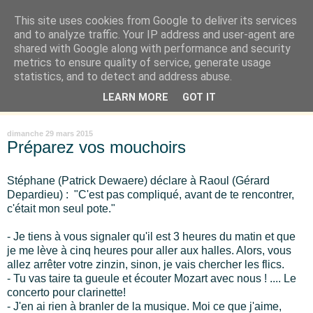
This site uses cookies from Google to deliver its services
Là où je suis née
and to analyze traffic. Your IP address and user-agent are
shared with Google along with performance and security
metrics to ensure quality of service, generate usage
"Les temps sont durs pour les rêveurs" mais shush shush,
statistics, and to detect and address abuse.
j'ai le cœur à l'affût et j'ouvre mon carnet de peau. « Soyez
LEARN MORE
GOT IT
vous-même, tous les autres sont déjà pris. » Oscar Wilde
dimanche 29 mars 2015
Préparez vos mouchoirs
Stéphane (Patrick Dewaere) déclare à Raoul (Gérard
Depardieu) : "
C'est pas compliqué, avant de te rencontrer,
c'était mon seul pote."
- Je tiens à vous signaler qu'il est 3 heures du matin et que
je me lève à cinq heures pour aller aux halles. Alors, vous
allez arrêter votre zinzin, sinon, je vais chercher les flics.
- Tu vas taire ta gueule et écouter Mozart avec nous ! .... Le
concerto pour clarinette!
- J'en ai rien à branler de la musique. Moi ce que j'aime,