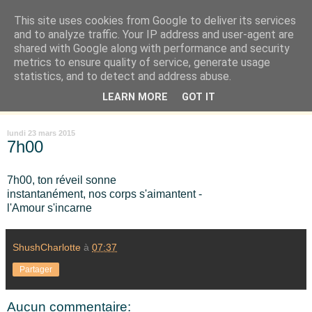
This site uses cookies from Google to deliver its services
Là où je suis née
and to analyze traffic. Your IP address and user-agent are
shared with Google along with performance and security
metrics to ensure quality of service, generate usage
"Les temps sont durs pour les rêveurs" mais shush shush,
statistics, and to detect and address abuse.
j'ai le cœur à l'affût et j'ouvre mon carnet de peau. « Soyez
LEARN MORE
GOT IT
vous-même, tous les autres sont déjà pris. » Oscar Wilde
lundi 23 mars 2015
7h00
7h00, ton réveil sonne
instantanément, nos corps s'aimantent -
l'Amour s'incarne
ShushCharlotte
à
07:37
Partager
Aucun commentaire: