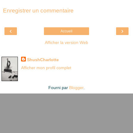
Enregistrer un commentaire
‹
›
Accueil
Afficher la version Web
Là où je suis née
ShushCharlotte
Afficher mon profil complet
Fourni par
Blogger
.