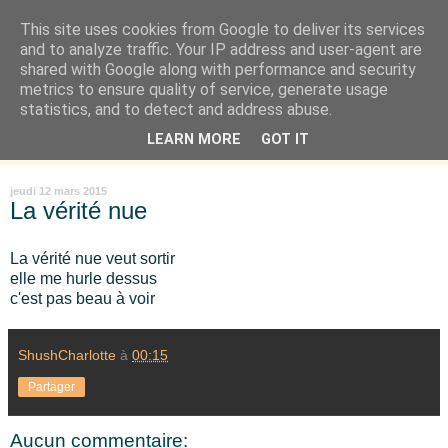
This site uses cookies from Google to deliver its services
Là où je suis née
and to analyze traffic. Your IP address and user-agent are
shared with Google along with performance and security
metrics to ensure quality of service, generate usage
"Les temps sont durs pour les rêveurs" mais shush shush,
statistics, and to detect and address abuse.
j'ai le cœur à l'affût et j'ouvre mon carnet de peau. « Soyez
LEARN MORE
GOT IT
vous-même, tous les autres sont déjà pris. » Oscar Wilde
jeudi 12 mars 2015
La vérité nue
La vérité nue veut sortir
elle me hurle dessus
c'est pas beau à voir
ShushCharlotte
à
00:15
Partager
Aucun commentaire: