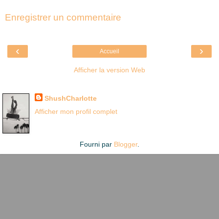
Enregistrer un commentaire
‹
›
Accueil
Afficher la version Web
Là où je suis née
ShushCharlotte
Afficher mon profil complet
Fourni par
Blogger
.