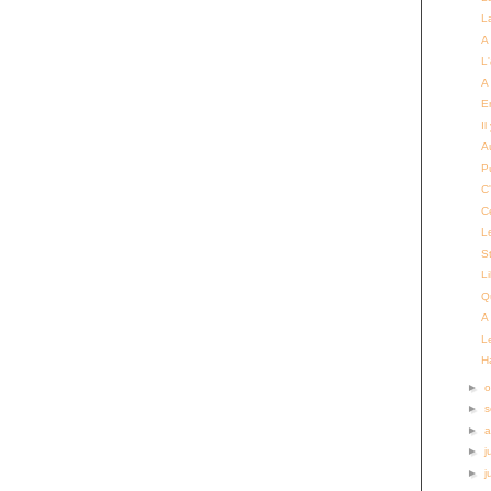
La
A
L
A 
E
Il
Au
P
C'
C
L
S
L
Qu
A
L
H
►
o
►
s
►
a
►
j
►
j