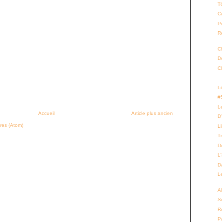
T
Ce
P
Re
C
D
C
L
#
L
Accueil
Article plus ancien
D
res (Atom)
L
T
D
L
D
L
Al
Se
R
P