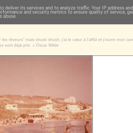
o deliver its services and to analyze traffic. Your IP address an
erformance and security metrics to ensure quality of service, g
s abuse.
les rêveurs" mais shush shush, j'ai le cœur à l'affût et j'ouvre mon ca
s sont déjà pris. » Oscar Wilde