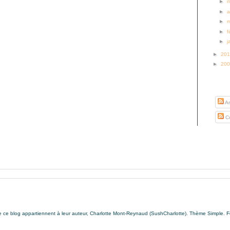
►
►
a
►
►
f
►
j
►
20
►
20
S’abo
Ar
Co
de ce blog appartiennent à leur auteur, Charlotte Mont-Reynaud (SushCharlotte). Thème Simple. 