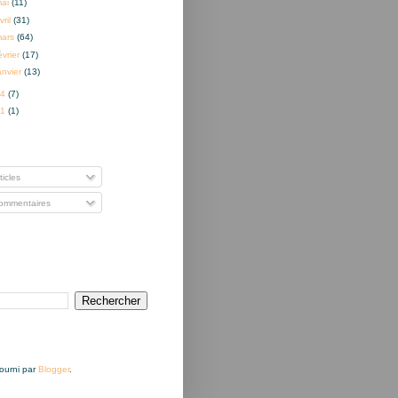
mai
(11)
vril
(31)
mars
(64)
évrier
(17)
anvier
(13)
14
(7)
01
(1)
nner à
ticles
mmentaires
Fourni par
Blogger
.