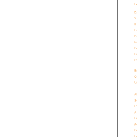
L
D
5
Il
E
Da
P
F
D
D
E
C
U
--
Al
Se
L
A
L
(
D
La