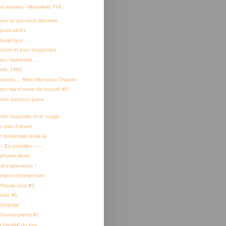
es rebelles - Mansfield TYA
ans ce qui nous dépasse
 jours après
 parait que....
ncore et pour longtemps
ns l'adversité...
aris, 1983
rissons.... Merci Monsieur Chaplin
ans ma réserve de beauté #2
'une douceur grave
ntre l'asphalte et le nuage
e cher Prévert
n lendemain posé là
--- En pointillés -----
phabet floral
lf-explanatory !
'espoir désespérant
 l'heure zéro #3
ibido #6
N)Or(m)al
étourne(ment) #1
 fragilité du jour