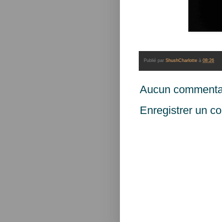
Publié par
ShushCharlotte
à
08:26
Aucun commentai
Enregistrer un c