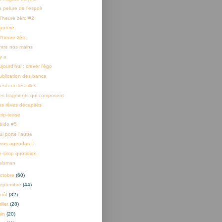
 pelure de l'espoir
 l'heure zéro #2
'aurore
l'heure zéro
ntre nos mains
 y a
jourd'hui : crever l'égo
ublication des bancs
est con les filles
es fragments qui composent
es rêves décapités
trip-tease
ibido #5
i porte l'autre
 vos agendas !
e sirop quotidien
alsman
ctobre
(60)
eptembre
(44)
oût
(32)
uillet
(28)
uin
(20)