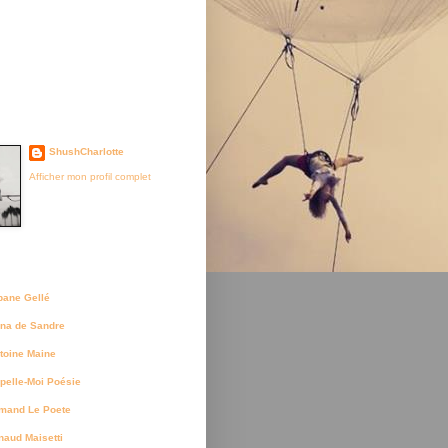
je suis née
ShushCharlotte
Afficher mon profil complet
uteurs
bane Gellé
na de Sandre
toine Maine
pelle-Moi Poésie
mand Le Poete
naud Maisetti