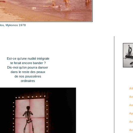
alos, Mykonos 1978
Là où 
Est-ce qu'une nudité intégrale
te ferait
encore
bander ?
Dis-moi qu'on pourra danser
dans
le reste des peaux
de nos poussières
Des a
ordinaires
Al
An
An
Ap
Ar
Ar