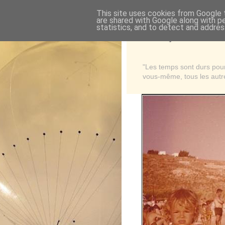
This site uses cookies from Google t
are shared with Google along with p
statistics, and to detect and addres
Là où je suis née
"Les temps sont durs pour 
vous-même, tous les autre