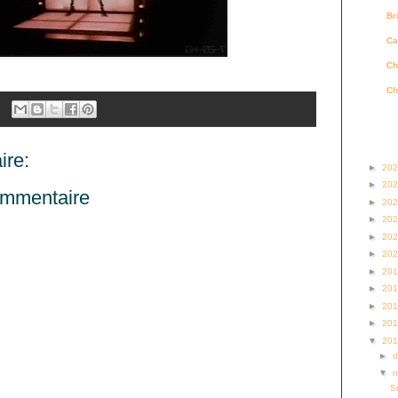
Br
Ca
Ch
Ch
Archi
re:
►
20
►
20
ommentaire
►
20
►
20
►
20
►
20
►
20
►
20
►
20
►
20
▼
20
►
▼
S