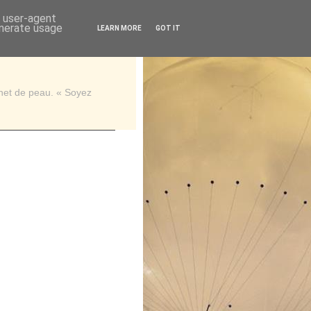
d user-agent
enerate usage
LEARN MORE
GOT IT
rnet de peau. « Soyez