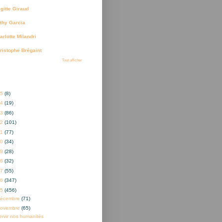
igitte Giraud
thy Garcia
arlotte Milandri
ristophe Brégaint
Tout afficher
ves
25
(8)
24
(19)
23
(86)
22
(101)
21
(77)
20
(34)
19
(28)
18
(32)
17
(55)
16
(347)
15
(456)
décembre
(71)
novembre
(65)
ervir nos humanités