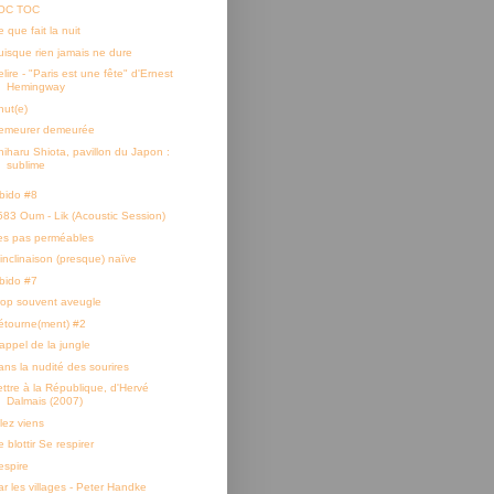
OC TOC
 que fait la nuit
uisque rien jamais ne dure
lire - "Paris est une fête" d'Ernest
Hemingway
hut(e)
emeurer demeurée
hiharu Shiota, pavillon du Japon :
sublime
ibido #8
583 Oum - Lik (Acoustic Session)
es pas perméables
'inclinaison (presque) naïve
ibido #7
rop souvent aveugle
étourne(ment) #2
'appel de la jungle
ans la nudité des sourires
ettre à la République, d'Hervé
Dalmais (2007)
lez viens
 blottir Se respirer
espire
ar les villages - Peter Handke