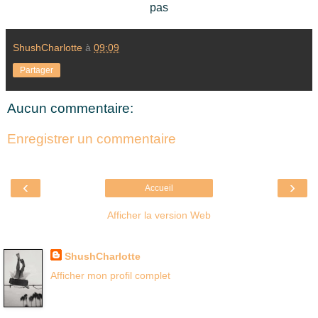
pas
ShushCharlotte
à
09:09
Partager
Aucun commentaire:
Enregistrer un commentaire
‹
›
Accueil
Afficher la version Web
Là où je suis née
ShushCharlotte
Afficher mon profil complet