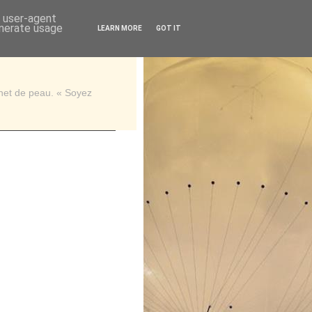
d user-agent
enerate usage
LEARN MORE
GOT IT
rnet de peau. « Soyez