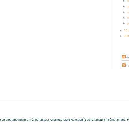
►
►
a
►
►
f
►
j
►
20
►
20
S’abo
Ar
Co
de ce blog appartiennent à leur auteur, Charlotte Mont-Reynaud (SushCharlotte). Thème Simple. 