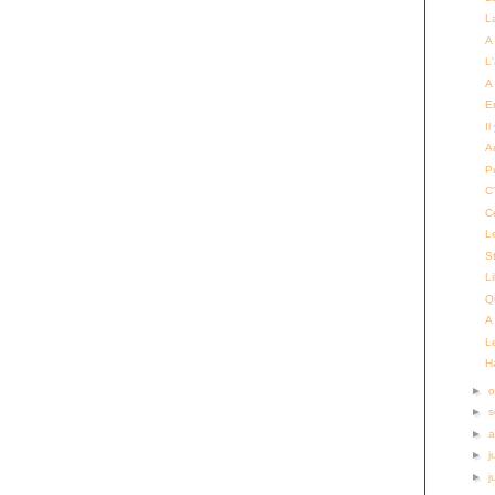
La
A
L
A 
E
Il
Au
P
C'
C
L
S
L
Qu
A
L
H
►
o
►
s
►
a
►
j
►
j