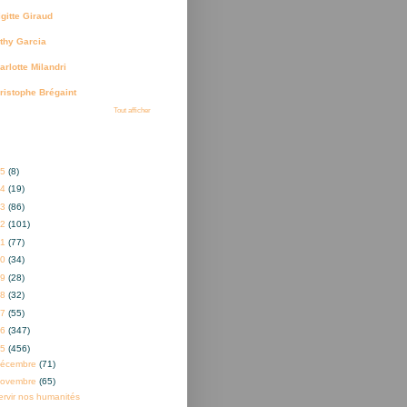
igitte Giraud
thy Garcia
arlotte Milandri
ristophe Brégaint
Tout afficher
ves
25
(8)
24
(19)
23
(86)
22
(101)
21
(77)
20
(34)
19
(28)
18
(32)
17
(55)
16
(347)
15
(456)
décembre
(71)
novembre
(65)
ervir nos humanités