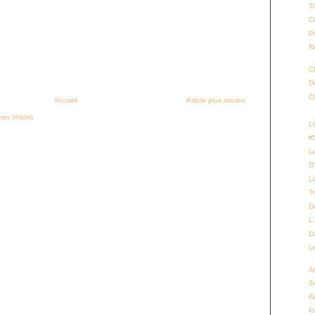
T
Ce
P
Re
C
D
C
Accueil
Article plus ancien
res (Atom)
L
#
L
D
L
T
D
L
D
L
Al
Se
R
P