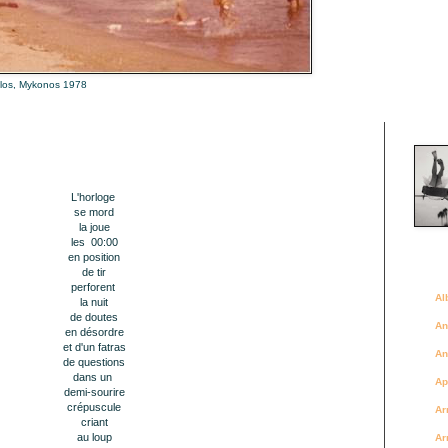
alos, Mykonos 1978
Là où 
L'horloge
se mord
la joue
les
00:00
en position
Des a
de tir
perforent
Al
la nuit
de doutes
An
en désordre
et d'un fatras
An
de questions
dans un
Ap
demi-sourire
crépuscule
Ar
criant
au loup
Ar