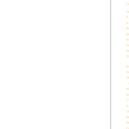
L
D
5
Il
E
Da
P
F
D
D
E
C
U
--
Al
Se
L
A
L
(
D
La