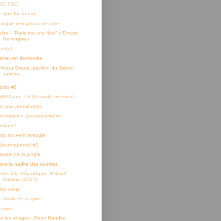
OC TOC
 que fait la nuit
uisque rien jamais ne dure
lire - "Paris est une fête" d'Ernest
Hemingway
hut(e)
emeurer demeurée
hiharu Shiota, pavillon du Japon :
sublime
ibido #8
583 Oum - Lik (Acoustic Session)
es pas perméables
'inclinaison (presque) naïve
ibido #7
rop souvent aveugle
étourne(ment) #2
'appel de la jungle
ans la nudité des sourires
ettre à la République, d'Hervé
Dalmais (2007)
lez viens
 blottir Se respirer
espire
ar les villages - Peter Handke