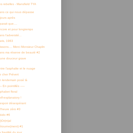
es rebelles - Mansfield TYA
ans ce qui nous dépasse
 jours après
 parait que....
ncore et pour longtemps
ns l'adversité...
aris, 1983
rissons.... Merci Monsieur Chaplin
ans ma réserve de beauté #2
'une douceur grave
ntre l'asphalte et le nuage
e cher Prévert
n lendemain posé là
--- En pointillés -----
phabet floral
lf-explanatory !
'espoir désespérant
 l'heure zéro #3
ibido #6
N)Or(m)al
étourne(ment) #1
 fragilité du jour