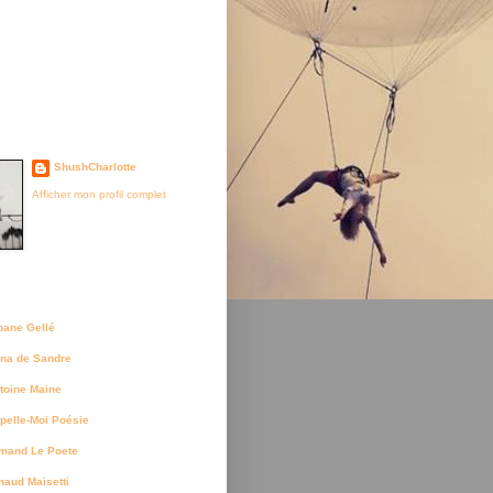
je suis née
ShushCharlotte
Afficher mon profil complet
uteurs
bane Gellé
na de Sandre
toine Maine
pelle-Moi Poésie
mand Le Poete
naud Maisetti