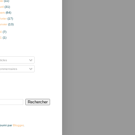
mai
(11)
vril
(31)
mars
(64)
évrier
(17)
anvier
(13)
14
(7)
01
(1)
nner à
ticles
mmentaires
Fourni par
Blogger
.