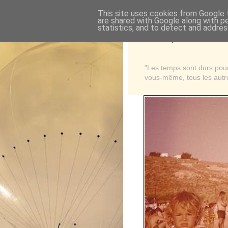
This site uses cookies from Google t
are shared with Google along with p
statistics, and to detect and addres
Là où je suis née
"Les temps sont durs pour 
vous-même, tous les autre