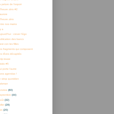
 pelure de l'espoir
 l'heure zéro #2
'aurore
l'heure zéro
ntre nos mains
 y a
jourd'hui : crever l'égo
ublication des bancs
est con les filles
es fragments qui composent
es rêves décapités
trip-tease
ibido #5
i porte l'autre
 vos agendas !
e sirop quotidien
alsman
ctobre
(60)
eptembre
(44)
oût
(32)
uillet
(28)
uin
(20)