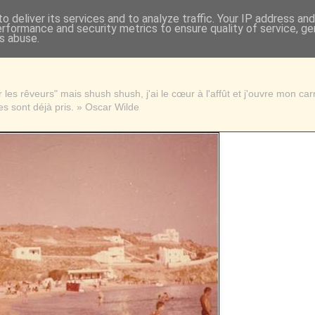
o deliver its services and to analyze traffic. Your IP address an
erformance and security metrics to ensure quality of service, g
s abuse.
les rêveurs" mais shush shush, j'ai le cœur à l'affût et j'ouvre mon ca
s sont déjà pris. » Oscar Wilde