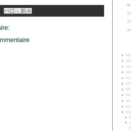
Br
Ca
Ch
re:
Ch
ommentaire
Archi
►
20
►
20
►
20
►
20
►
20
►
20
►
20
►
20
►
20
►
20
▼
20
►
▼
S