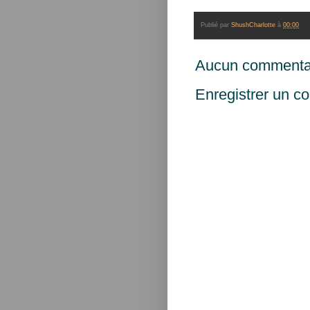
Publié par
ShushCharlotte
à
00:00
Aucun commentai
Enregistrer un c