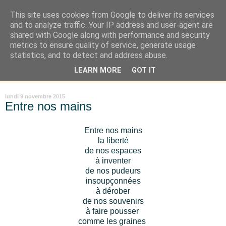
This site uses cookies from Google to deliver its services
Là où je suis née
and to analyze traffic. Your IP address and user-agent are
shared with Google along with performance and security
metrics to ensure quality of service, generate usage
"Les temps sont durs pour les rêveurs" mais shush shush,
statistics, and to detect and address abuse.
j'ai le cœur à l'affût et j'ouvre mon carnet de peau. « Soyez
LEARN MORE
GOT IT
vous-même, tous les autres sont déjà pris. » Oscar Wilde
lundi 9 novembre 2015
Entre nos mains
Entre nos mains
la liberté
de nos espaces
à inventer
de nos pudeurs
insoupçonnées
à dérober
de nos souvenirs
à faire pousser
comme les graines