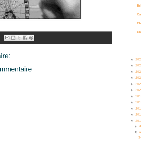
Br
Ca
Ch
Ch
Archi
re:
►
20
►
20
ommentaire
►
20
►
20
►
20
►
20
►
20
►
20
►
20
►
20
▼
20
►
▼
S