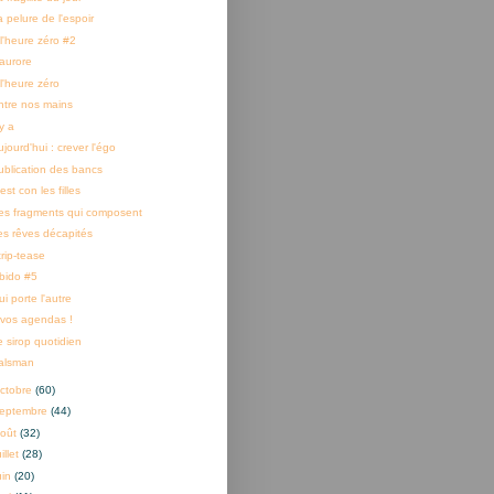
 pelure de l'espoir
 l'heure zéro #2
'aurore
l'heure zéro
ntre nos mains
 y a
jourd'hui : crever l'égo
ublication des bancs
est con les filles
es fragments qui composent
es rêves décapités
trip-tease
ibido #5
i porte l'autre
 vos agendas !
e sirop quotidien
alsman
ctobre
(60)
eptembre
(44)
oût
(32)
uillet
(28)
uin
(20)