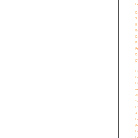
L
D
5
Il
E
Da
P
F
D
D
E
C
U
--
Al
Se
L
A
L
(
D
La