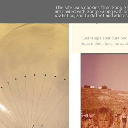
This site uses cookies from Google t
are shared with Google along with p
statistics, and to detect and addres
Là où je suis née
"Les temps sont durs pour 
vous-même, tous les autre