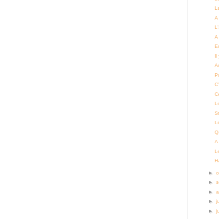
La
A
L
A 
E
Il
Au
P
C'
C
L
S
L
Qu
A
L
H
►
o
►
s
►
a
►
j
►
j