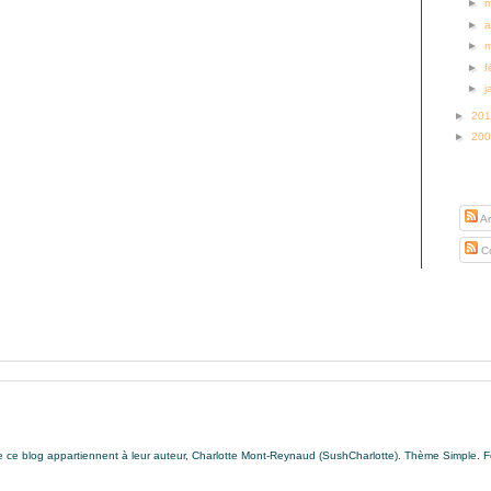
►
►
a
►
►
f
►
j
►
20
►
20
S’abo
Ar
Co
de ce blog appartiennent à leur auteur, Charlotte Mont-Reynaud (SushCharlotte). Thème Simple. 