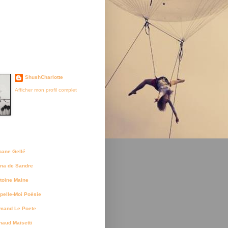
je suis née
ShushCharlotte
Afficher mon profil complet
uteurs
bane Gellé
na de Sandre
toine Maine
pelle-Moi Poésie
mand Le Poete
naud Maisetti