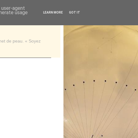
d user-agent
enerate usage
LEARN MORE
GOT IT
rnet de peau. « Soyez