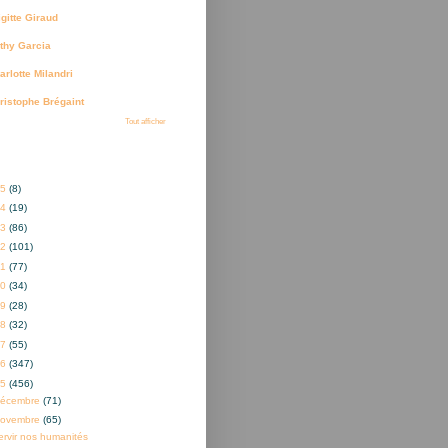
igitte Giraud
thy Garcia
arlotte Milandri
ristophe Brégaint
Tout afficher
ves
25
(8)
24
(19)
23
(86)
22
(101)
21
(77)
20
(34)
19
(28)
18
(32)
17
(55)
16
(347)
15
(456)
décembre
(71)
novembre
(65)
ervir nos humanités