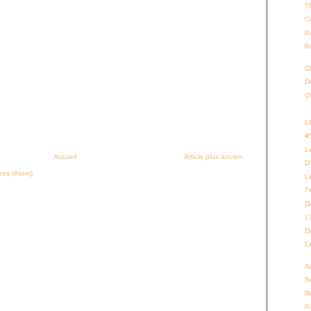
T
Ce
P
Re
C
D
C
L
#
L
Accueil
Article plus ancien
D
res (Atom)
L
T
D
L
D
L
Al
Se
R
P