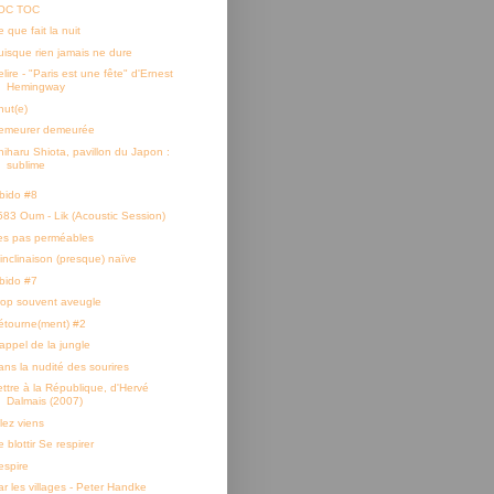
OC TOC
 que fait la nuit
uisque rien jamais ne dure
lire - "Paris est une fête" d'Ernest
Hemingway
hut(e)
emeurer demeurée
hiharu Shiota, pavillon du Japon :
sublime
ibido #8
583 Oum - Lik (Acoustic Session)
es pas perméables
'inclinaison (presque) naïve
ibido #7
rop souvent aveugle
étourne(ment) #2
'appel de la jungle
ans la nudité des sourires
ettre à la République, d'Hervé
Dalmais (2007)
lez viens
 blottir Se respirer
espire
ar les villages - Peter Handke