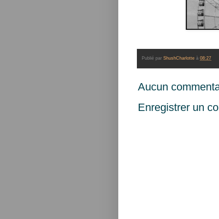
Publié par
ShushCharlotte
à
08:27
Aucun commentai
Enregistrer un c