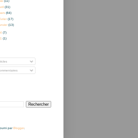
mai
(11)
vril
(31)
mars
(64)
évrier
(17)
anvier
(13)
14
(7)
01
(1)
nner à
ticles
mmentaires
Fourni par
Blogger
.