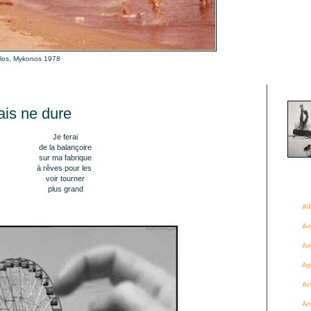
alos, Mykonos 1978
Là où 
ais ne dure
Je ferai
de la balançoire
sur ma fabrique
à
rêves
pour
les
voir
tourner
Des a
plus grand
Al
An
An
Ap
Ar
Ar