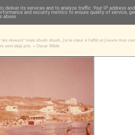
o deliver its services and to analyze traffic. Your IP address an
erformance and security metrics to ensure quality of service, g
s abuse.
les rêveurs" mais shush shush, j'ai le cœur à l'affût et j'ouvre mon ca
s sont déjà pris. » Oscar Wilde