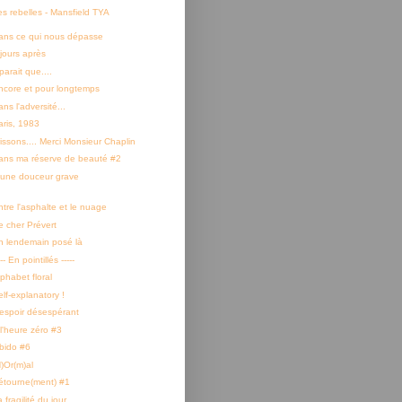
es rebelles - Mansfield TYA
ans ce qui nous dépasse
 jours après
 parait que....
ncore et pour longtemps
ns l'adversité...
aris, 1983
rissons.... Merci Monsieur Chaplin
ans ma réserve de beauté #2
'une douceur grave
ntre l'asphalte et le nuage
e cher Prévert
n lendemain posé là
--- En pointillés -----
phabet floral
lf-explanatory !
'espoir désespérant
 l'heure zéro #3
ibido #6
N)Or(m)al
étourne(ment) #1
 fragilité du jour