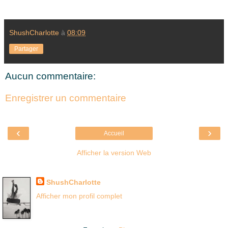
ShushCharlotte
à
08:09
Partager
Aucun commentaire:
Enregistrer un commentaire
‹
›
Accueil
Afficher la version Web
Là où je suis née
ShushCharlotte
Afficher mon profil complet