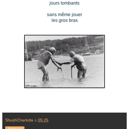
jours tombants
sans même jouer
les gros bras
ShushCharlotte
à
05:25