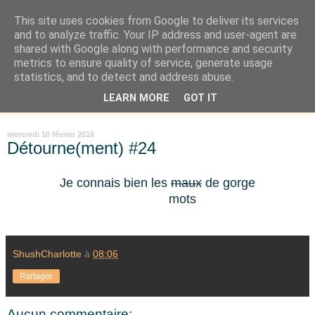
This site uses cookies from Google to deliver its services
Là où je suis née
and to analyze traffic. Your IP address and user-agent are
shared with Google along with performance and security
metrics to ensure quality of service, generate usage
"Les temps sont durs pour les rêveurs" mais shush shush,
statistics, and to detect and address abuse.
j'ai le cœur à l'affût et j'ouvre mon carnet de peau. « Soyez
LEARN MORE
GOT IT
vous-même, tous les autres sont déjà pris. » Oscar Wilde
mercredi 10 février 2016
Détourne(ment) #24
Je connais bien les
maux
de gorge
mots
ShushCharlotte
à
08:06
Partager
Aucun commentaire: