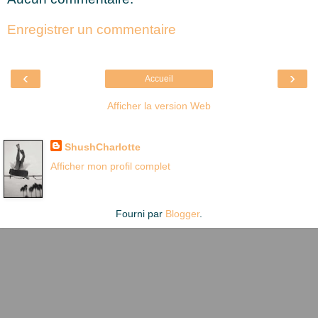
Enregistrer un commentaire
‹
›
Accueil
Afficher la version Web
Là où je suis née
ShushCharlotte
Afficher mon profil complet
Fourni par
Blogger
.