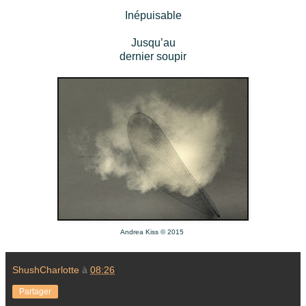
Inépuisable
Jusqu’au
dernier soupir
Andrea Kiss © 2015
ShushCharlotte
à
08:26
Partager