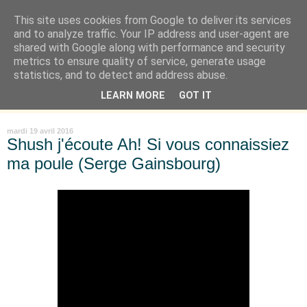
This site uses cookies from Google to deliver its services
Là où je suis née
and to analyze traffic. Your IP address and user-agent are
shared with Google along with performance and security
metrics to ensure quality of service, generate usage
"Les temps sont durs pour les rêveurs" mais shush shush,
statistics, and to detect and address abuse.
j'ai le cœur à l'affût et j'ouvre mon carnet de peau. « Soyez
LEARN MORE
GOT IT
vous-même, tous les autres sont déjà pris. » Oscar Wilde
mardi 19 avril 2016
Shush j'écoute Ah! Si vous connaissiez
ma poule (Serge Gainsbourg)