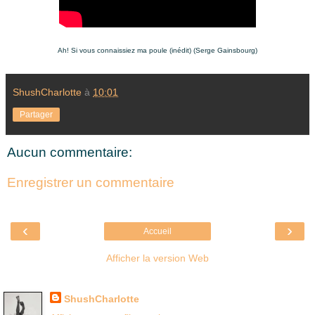
Ah! Si vous connaissiez ma poule (inédit) (Serge Gainsbourg)
ShushCharlotte
à
10:01
Partager
Aucun commentaire:
Enregistrer un commentaire
‹
›
Accueil
Afficher la version Web
Là où je suis née
ShushCharlotte