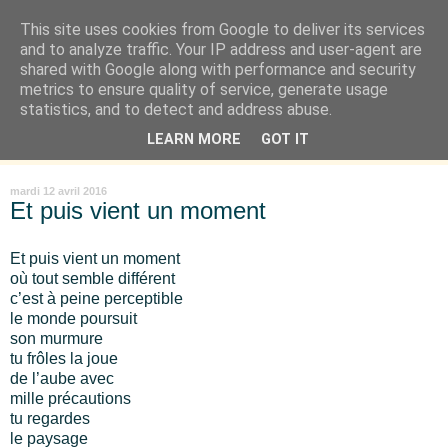
This site uses cookies from Google to deliver its services
Là où je suis née
and to analyze traffic. Your IP address and user-agent are
shared with Google along with performance and security
metrics to ensure quality of service, generate usage
"Les temps sont durs pour les rêveurs" mais shush shush,
statistics, and to detect and address abuse.
j'ai le cœur à l'affût et j'ouvre mon carnet de peau. « Soyez
LEARN MORE
GOT IT
vous-même, tous les autres sont déjà pris. » Oscar Wilde
mardi 12 avril 2016
Et puis vient un moment
Et puis vient un moment
où tout semble différent
c’est à peine perceptible
le monde poursuit
son murmure
tu frôles la joue
de l’aube avec
mille précautions
tu regardes
le paysage