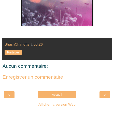
ShushCharlotte
à
08:26
Partager
Aucun commentaire:
Enregistrer un commentaire
‹
›
Accueil
Afficher la version Web
Là où je suis née