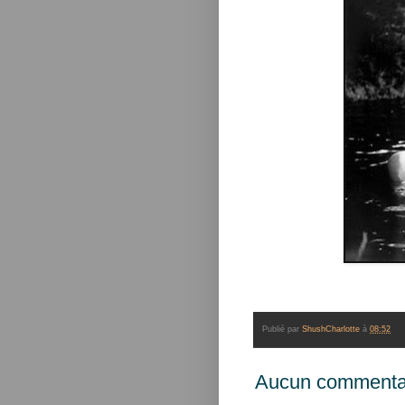
Publié par
ShushCharlotte
à
08:52
Aucun commentai