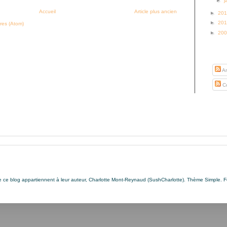
►
j
Accueil
Article plus ancien
►
20
►
20
res (Atom)
►
20
S’abo
Ar
Co
de ce blog appartiennent à leur auteur, Charlotte Mont-Reynaud (SushCharlotte). Thème Simple. 