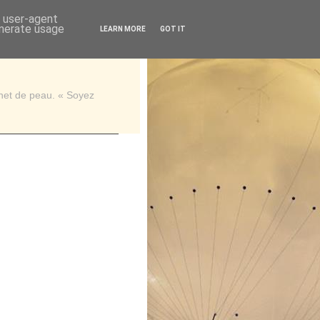
d user-agent
enerate usage
LEARN MORE
GOT IT
rnet de peau. « Soyez