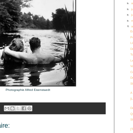
►
a
►
j
►
j
►
▼
a
E
P
L
D
T
L
V
C
D
S
Photographie Alfred Eisenstaedt
A
[L
D
Q
S
re:
[T