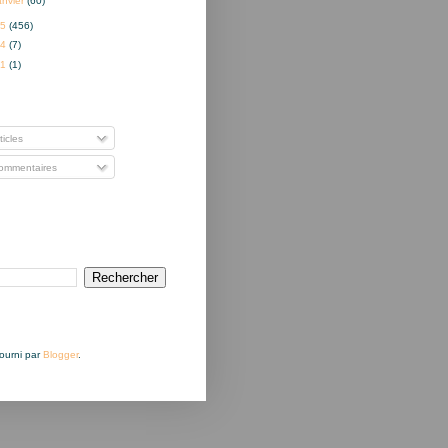
anvier
(60)
15
(456)
14
(7)
01
(1)
nner à
ticles
mmentaires
Fourni par
Blogger
.