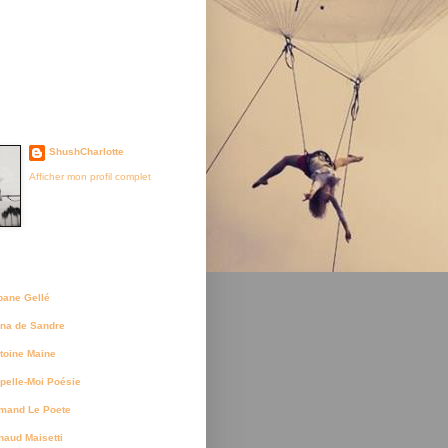
je suis née
ShushCharlotte
Afficher mon profil complet
uteurs
bane Gellé
na de Sandre
toine Maine
pelle-Moi Poésie
mand Le Poete
naud Maisetti