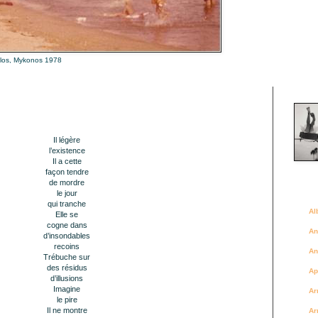
alos, Mykonos 1978
Là où 
Il légère
l’existence
Il a cette
façon tendre
de mordre
Des a
le jour
qui tranche
Al
Elle se
cogne
dans
An
d’insondables
recoins
An
Trébuche sur
des
résidus
Ap
d’illusions
Imagine
Ar
le pire
Il ne montre
Ar