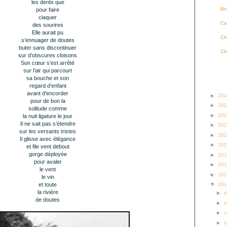
les dents
que
Br
pour faire
claquer
Ca
des sourires
Elle aurait pu
Ch
s’ennuager de doutes
buter sans discontinuer
Ch
sur d’obscures cloisons
Son cœur s’est arrêté
sur l’air qui parcourt
sa bouche et son
Archi
regard d’enfant
avant d'encorder
►
20
pour de bon la
►
20
solitude
comme
►
20
la nuit ligature le jour
Il ne sait pas s’étendre
►
20
sur les versants tristes
►
20
Il glisse avec élégance
►
20
et file vent debout
gorge déployée
►
20
pour avaler
►
20
le vent
►
20
le vin
et toute
▼
20
la rivière
►
de
doutes
►
►
o
►
s