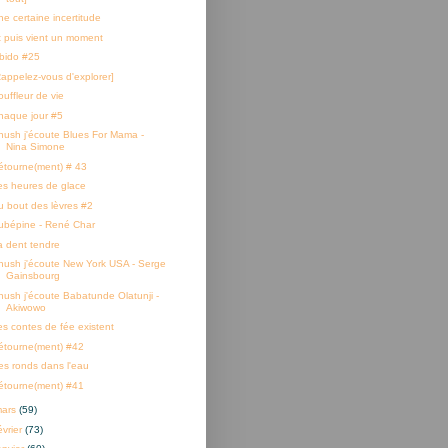
ne certaine incertitude
t puis vient un moment
ibido #25
Rappelez-vous d'explorer]
ouffleur de vie
haque jour #5
hush j'écoute Blues For Mama -
Nina Simone
étourne(ment) # 43
es heures de glace
u bout des lèvres #2
ubépine - René Char
a dent tendre
hush j'écoute New York USA - Serge
Gainsbourg
hush j'écoute Babatunde Olatunji -
Akiwowo
es contes de fée existent
étourne(ment) #42
es ronds dans l'eau
étourne(ment) #41
mars
(59)
évrier
(73)