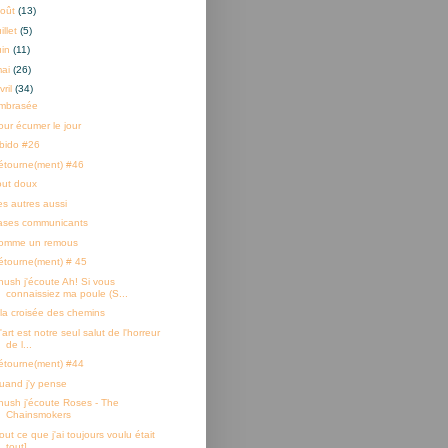
oût
(13)
uillet
(5)
uin
(11)
mai
(26)
vril
(34)
mbrasée
our écumer le jour
ibido #26
étourne(ment) #46
out doux
es autres aussi
ases communicants
omme un remous
étourne(ment) # 45
hush j'écoute Ah! Si vous
connaissiez ma poule (S...
 la croisée des chemins
'art est notre seul salut de l'horreur
de l...
étourne(ment) #44
uand j'y pense
hush j'écoute Roses - The
Chainsmokers
out ce que j'ai toujours voulu était
tout]