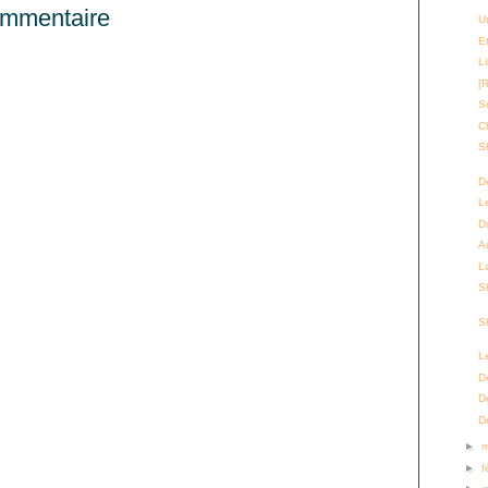
ommentaire
U
E
L
[
S
C
S
D
L
D
A
L
S
S
L
D
D
D
►
►
f