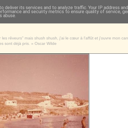
o deliver its services and to analyze traffic. Your IP address an
erformance and security metrics to ensure quality of service, g
s abuse.
les rêveurs" mais shush shush, j'ai le cœur à l'affût et j'ouvre mon ca
s sont déjà pris. » Oscar Wilde