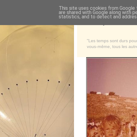
This site uses cookies from Google t
are shared with Google along with p
statistics, and to detect and addres
Là où je suis née
"Les temps sont durs pour 
vous-même, tous les autre