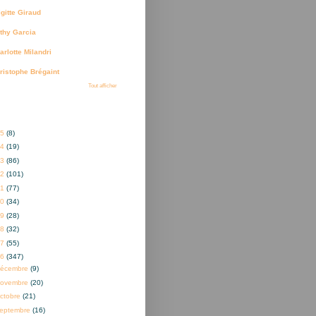
igitte Giraud
thy Garcia
arlotte Milandri
ristophe Brégaint
Tout afficher
ves
25
(8)
24
(19)
23
(86)
22
(101)
21
(77)
20
(34)
19
(28)
18
(32)
17
(55)
16
(347)
décembre
(9)
novembre
(20)
ctobre
(21)
eptembre
(16)