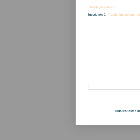
Article plus récent
Inscription à :
Publier les commentai
Rechercher dans ce blog
Tous les textes 