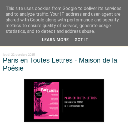
This site uses cookies from Google to deliver its services
Là où je suis née
and to analyze traffic. Your IP address and user-agent are
shared with Google along with performance and security
metrics to ensure quality of service, generate usage
"Les temps sont durs pour les rêveurs" mais shush shush,
statistics, and to detect and address abuse.
j'ai le cœur à l'affût et j'ouvre mon carnet de peau. « Soyez
LEARN MORE
GOT IT
vous-même, tous les autres sont déjà pris. » Oscar Wilde
jeudi 22 octobre 2015
Paris en Toutes Lettres - Maison de la
Poésie