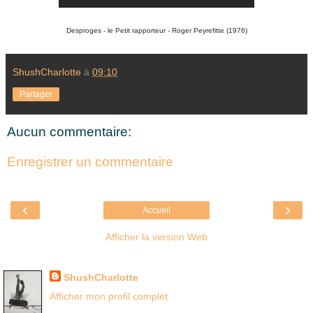
Desproges - le Petit rapporteur - Roger Peyrefitte (1976)
ShushCharlotte
à
09:10
Partager
Aucun commentaire:
Enregistrer un commentaire
‹
›
Accueil
Afficher la version Web
Là où je suis née
ShushCharlotte
Afficher mon profil complet