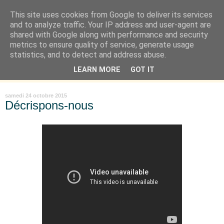
This site uses cookies from Google to deliver its services
Là où je suis née
and to analyze traffic. Your IP address and user-agent are
shared with Google along with performance and security
metrics to ensure quality of service, generate usage
"Les temps sont durs pour les rêveurs" mais shush shush,
statistics, and to detect and address abuse.
j'ai le cœur à l'affût et j'ouvre mon carnet de peau. « Soyez
LEARN MORE
GOT IT
vous-même, tous les autres sont déjà pris. » Oscar Wilde
samedi 24 octobre 2015
Décrispons-nous