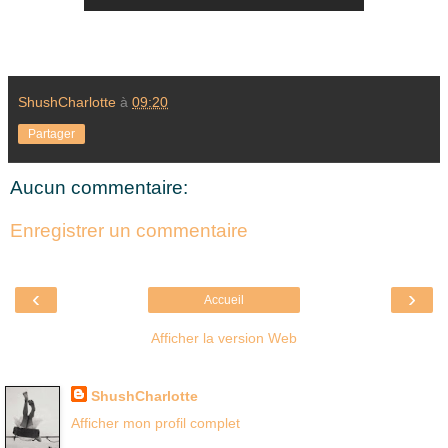
ShushCharlotte
à
09:20
Partager
Aucun commentaire:
Enregistrer un commentaire
‹
›
Accueil
Afficher la version Web
Là où je suis née
ShushCharlotte
Afficher mon profil complet