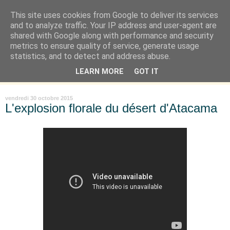
This site uses cookies from Google to deliver its services
Là où je suis née
and to analyze traffic. Your IP address and user-agent are
shared with Google along with performance and security
metrics to ensure quality of service, generate usage
"Les temps sont durs pour les rêveurs" mais shush shush,
statistics, and to detect and address abuse.
j'ai le cœur à l'affût et j'ouvre mon carnet de peau. « Soyez
LEARN MORE
GOT IT
vous-même, tous les autres sont déjà pris. » Oscar Wilde
vendredi 30 octobre 2015
L'explosion florale du désert d'Atacama