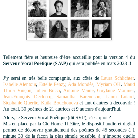
Tellement fière et heureuse d’être accueillie pour la version 4 du 
Serveur Vocal Poétique (S.V.P)
 qui sera publiée en mars 2023 !! 
J’y serai en très belle compagnie, aux côtés de 
Laura Schlichter
, 
Isabelle Alentour
, 
Estelle Fenzy
, 
Ada Mondès
, 
Myriam OH
, 
Maud 
Thiria Vinçon
, 
Julien Bucci
, 
Antoine Maine
, 
Guylaine Monnier
, 
Jean-François Declercq
, 
Samantha Barendson
, 
Laura Lutard
, 
Stephanie Querite
, 
Katia Bouchoueva
 et tant d'autres à découvrir ! 
Au total, 30 poèmes de 21 
autrices et 9 auteurs d'aujourd'hui.
Alors, le Serveur Vocal Poétique (dit SVP), c’est quoi ?
Mis en place par la Cie Home Théâtre, le dispositif audio et digital 
permet de découvrir gratuitement des poèmes de 45 secondes à 1 
minute 30 de la façon la plus simple possible, à n’importe quelle 