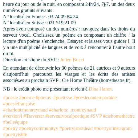
heure du jour ou de la nuit, en composant 24h/24, 7j/7, un des deux 
numéros gratuits suivants :
N° localisé en France : 03 74 09 84 24 
N° localisé en Suisse : 021 519 21 09
Après avoir composé un des numéros : naviguez dans les tiroirs du 
serveur vocal. Choisissez un poème en composant un chiffre : la 
lecture d'un poème s’enclenche. Essayez et laissez-vous guider !  Il 
y a une multiplicité de langues et de voix à rencontrer à l’autre bout 
du fil.
Direction artistique du SVP : 
Julien Bucci
En attendant de découvrir les 30 poèmes de 21 autrices et 9 auteurs 
d'aujourd'hui, parcourez les visages et les écrits des artistes 
associés.es au prochain SVP : Cie Home Théâtre (hometheatre.fr).
NB : le crédit photo me présentant revient à 
Dina Hanot
.
#poesie
#poeme
#poems
#poetesse
#poesiecontemporaine
#poesiefrançaise
#charlottemontreynaud
#charlotte_montreynaud
#version4
#Traverser
#serveurvocalpoetique
#SVP
#ciehometheatre
#belleéquipe
#poetry
#poetrycommunityy
#poetryisnotdead
#poetryofinstagram
#poetryislife