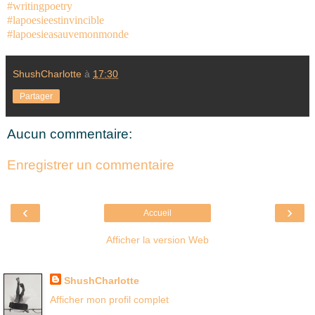
#writingpoetry
#lapoesieestinvincible
#lapoesieasauvemonmonde
ShushCharlotte
à
17:30
Partager
Aucun commentaire:
Enregistrer un commentaire
‹
›
Accueil
Afficher la version Web
Là où je suis née
ShushCharlotte
Afficher mon profil complet