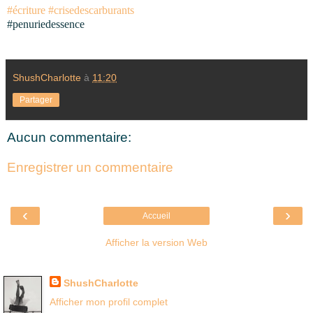
#écriture
#crisedescarburants
#penuriedessence
ShushCharlotte
à
11:20
Partager
Aucun commentaire:
Enregistrer un commentaire
‹
›
Accueil
Afficher la version Web
Là où je suis née
ShushCharlotte
Afficher mon profil complet