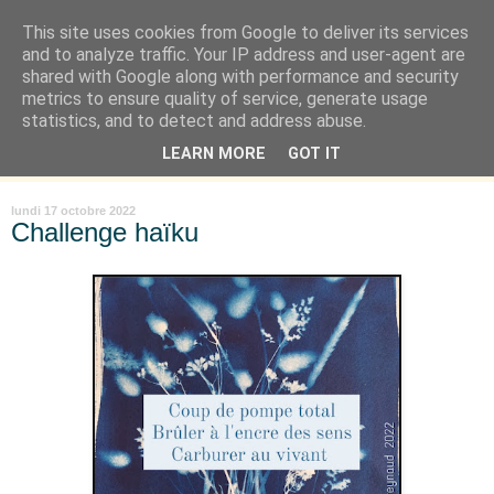
This site uses cookies from Google to deliver its services
Là où je suis née
and to analyze traffic. Your IP address and user-agent are
shared with Google along with performance and security
metrics to ensure quality of service, generate usage
"Les temps sont durs pour les rêveurs" mais shush shush,
statistics, and to detect and address abuse.
j'ai le cœur à l'affût et j'ouvre mon carnet de peau. « Soyez
LEARN MORE
GOT IT
vous-même, tous les autres sont déjà pris. » Oscar Wilde
lundi 17 octobre 2022
Challenge haïku