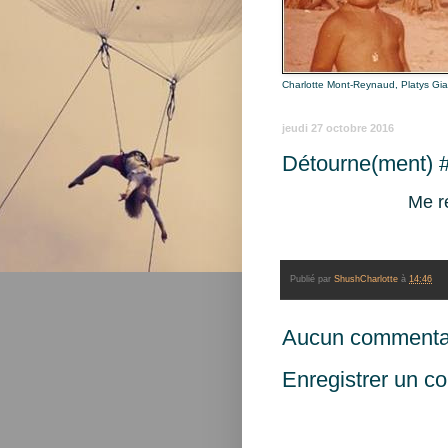
Charlotte Mont-Reynaud, Platys Gi
jeudi 27 octobre 2016
Détourne(ment) 
Me r
Publié par
ShushCharlotte
à
14:46
Aucun commentai
Enregistrer un c