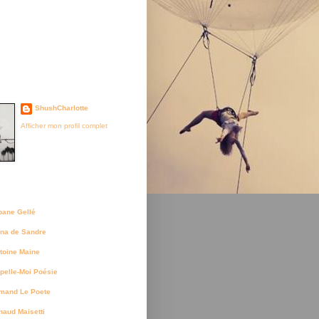
je suis née
ShushCharlotte
Afficher mon profil complet
uteurs
bane Gellé
na de Sandre
toine Maine
pelle-Moi Poésie
mand Le Poete
naud Maisetti