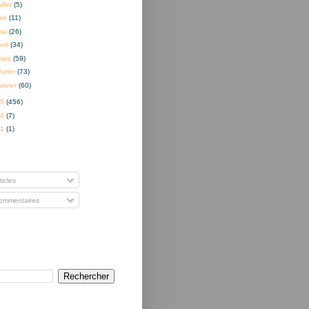
uillet
(5)
uin
(11)
mai
(26)
vril
(34)
mars
(59)
évrier
(73)
anvier
(60)
15
(456)
14
(7)
01
(1)
nner à
ticles
mmentaires