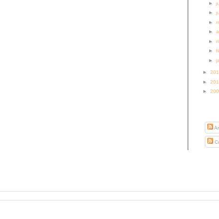
►
j
►
j
►
►
a
►
►
f
►
j
►
20
►
20
►
20
S’abo
Ar
Co