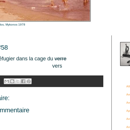
alos, Mykonos 1978
Là où 
#58
éfugier dans la cage du
verre
vers
Des a
Al
An
re:
An
ommentaire
Ap
Ar
Ar