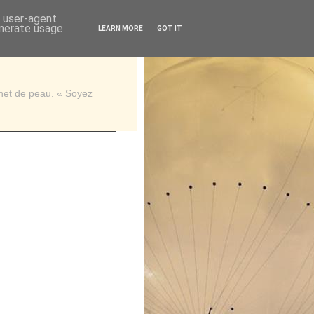
d user-agent
enerate usage
LEARN MORE
GOT IT
rnet de peau. « Soyez