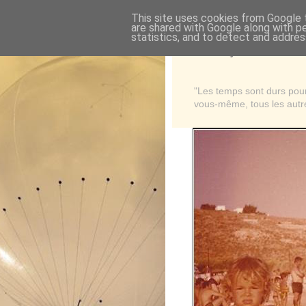
This site uses cookies from Google t
are shared with Google along with p
statistics, and to detect and addres
Là où je suis née
"Les temps sont durs pour 
vous-même, tous les autre