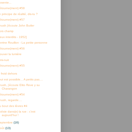
bsente...
étourne(ment) #58
 principe de réalité, dis-tu ?
étourne(ment) #57
hush j'écoute John Butler
ors champ
eux interdits - 1952]
errine Rouillon - La petite personne
étourne(ment) #56
rouver la lumière
mi-nuit
étourne(ment) #55
 froid dehors
ut est possible... A petits pas....
hush, j'écoute Elito Reve y su
Charangon
étourne(ment) #54
hush, regarde....
u bout des lèvres #4
ésie dans(e) la rue : c'est
aujourd'hui !
eptembre
(16)
oût
(13)