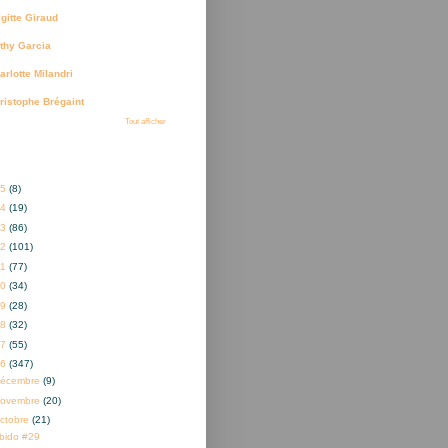
igitte Giraud
thy Garcia
arlotte Milandri
ristophe Brégaint
Tout afficher
ves
25
(8)
24
(19)
23
(86)
22
(101)
21
(77)
20
(34)
19
(28)
18
(32)
17
(55)
16
(347)
décembre
(9)
novembre
(20)
ctobre
(21)
ibido #29