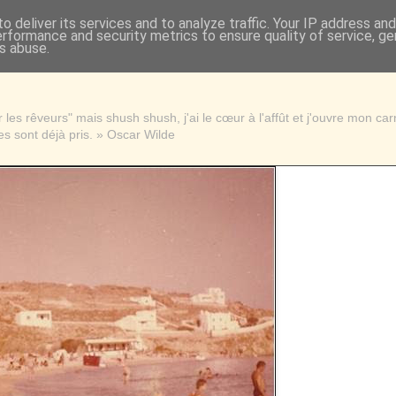
o deliver its services and to analyze traffic. Your IP address an
erformance and security metrics to ensure quality of service, g
s abuse.
les rêveurs" mais shush shush, j'ai le cœur à l'affût et j'ouvre mon ca
s sont déjà pris. » Oscar Wilde