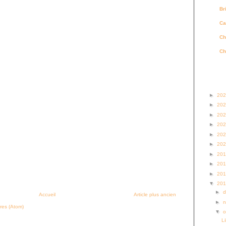
Br
Ca
Ch
Ch
Archi
►
20
►
20
►
20
►
20
►
20
►
20
►
20
►
20
►
20
▼
20
►
Accueil
Article plus ancien
►
res (Atom)
▼
o
L