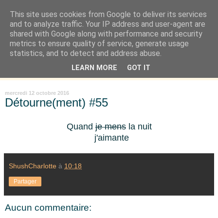
This site uses cookies from Google to deliver its services
Là où je suis née
and to analyze traffic. Your IP address and user-agent are
shared with Google along with performance and security
metrics to ensure quality of service, generate usage
"Les temps sont durs pour les rêveurs" mais shush shush,
statistics, and to detect and address abuse.
j'ai le cœur à l'affût et j'ouvre mon carnet de peau. « Soyez
LEARN MORE
GOT IT
vous-même, tous les autres sont déjà pris. » Oscar Wilde
mercredi 12 octobre 2016
Détourne(ment) #55
Quand
je mens
la nuit
j'aimante
ShushCharlotte
à
10:18
Partager
Aucun commentaire: