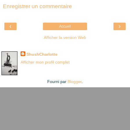
Enregistrer un commentaire
‹
›
Accueil
Afficher la version Web
Là où je suis née
ShushCharlotte
Afficher mon profil complet
Fourni par
Blogger
.