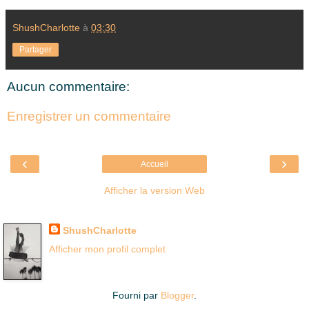
ShushCharlotte
à
03:30
Partager
Aucun commentaire:
Enregistrer un commentaire
‹
›
Accueil
Afficher la version Web
Là où je suis née
ShushCharlotte
Afficher mon profil complet
Fourni par
Blogger
.