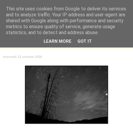
This site uses cookies from Google to deliver its services
Là où je suis née
and to analyze traffic. Your IP address and user-agent are
shared with Google along with performance and security
metrics to ensure quality of service, generate usage
"Les temps sont durs pour les rêveurs" mais shush shush,
statistics, and to detect and address abuse.
j'ai le cœur à l'affût et j'ouvre mon carnet de peau. « Soyez
LEARN MORE
GOT IT
vous-même, tous les autres sont déjà pris. » Oscar Wilde
mercredi 12 octobre 2016