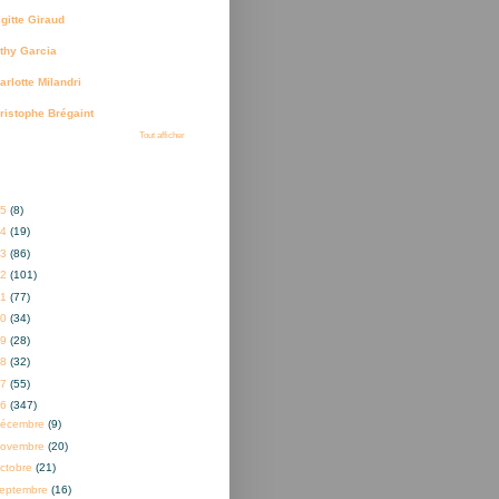
igitte Giraud
thy Garcia
arlotte Milandri
ristophe Brégaint
Tout afficher
ves
25
(8)
24
(19)
23
(86)
22
(101)
21
(77)
20
(34)
19
(28)
18
(32)
17
(55)
16
(347)
décembre
(9)
novembre
(20)
ctobre
(21)
eptembre
(16)