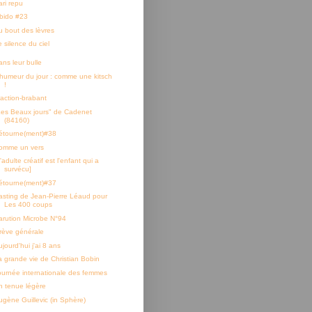
ari repu
ibido #23
u bout des lèvres
 silence du ciel
ans leur bulle
'humeur du jour : comme une kitsch
!
raction-brabant
Les Beaux jours" de Cadenet
(84160)
étourne(ment)#38
omme un vers
'adulte créatif est l'enfant qui a
survécu]
étourne(ment)#37
asting de Jean-Pierre Léaud pour
Les 400 coups
arution Microbe N°94
rève générale
jourd'hui j'ai 8 ans
a grande vie de Christian Bobin
ournée internationale des femmes
n tenue légère
ugène Guillevic (in Sphère)