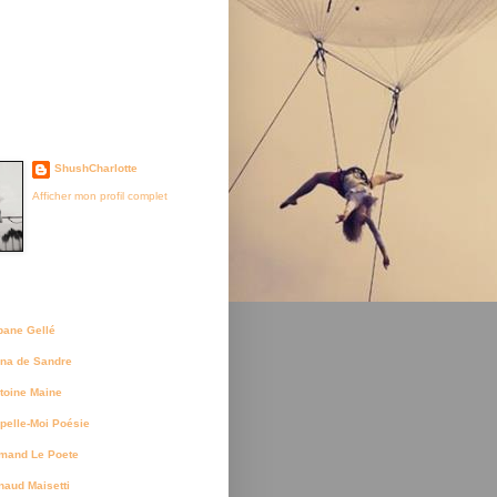
je suis née
ShushCharlotte
Afficher mon profil complet
uteurs
bane Gellé
na de Sandre
toine Maine
pelle-Moi Poésie
mand Le Poete
naud Maisetti