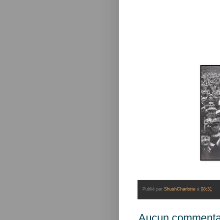
Publié par
ShushCharlotte
à
08:31
Aucun commentai