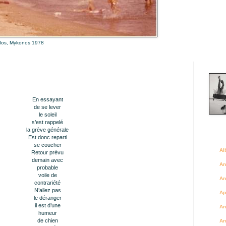
alos, Mykonos 1978
Là où 
En essayant
de se lever
le soleil
s’est rappelé
la grève générale
Des a
Est donc reparti
se coucher
Al
Retour prévu
demain avec
An
probable
voile de
An
contrariété
N’allez pas
Ap
le déranger
il est d’une
Ar
humeur
de chien
Ar