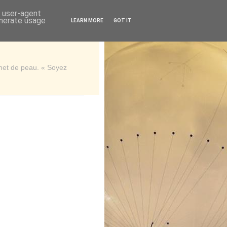
d user-agent
enerate usage
LEARN MORE
GOT IT
rnet de peau. « Soyez