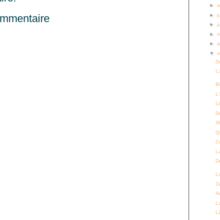
►
a
►
j
ommentaire
►
j
►
►
a
▼
D
L
Bi
L
L
D
S
Q
C
L
D
La
Cu
A
La
L