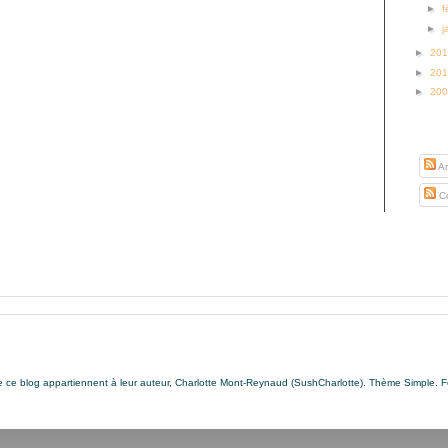
►
f
►
j
►
20
►
20
►
20
S’abo
Ar
Co
de ce blog appartiennent à leur auteur, Charlotte Mont-Reynaud (SushCharlotte). Thème Simple. 