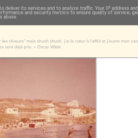
o deliver its services and to analyze traffic. Your IP address an
erformance and security metrics to ensure quality of service, g
s abuse.
les rêveurs" mais shush shush, j'ai le cœur à l'affût et j'ouvre mon ca
s sont déjà pris. » Oscar Wilde