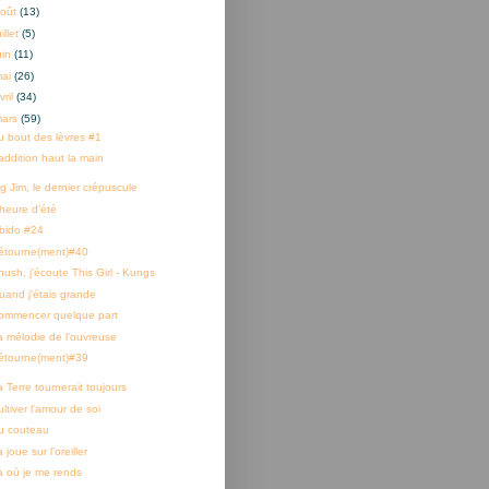
oût
(13)
uillet
(5)
uin
(11)
mai
(26)
vril
(34)
mars
(59)
u bout des lèvres #1
’addition haut la main
g Jim, le dernier crépuscule
'heure d’été
ibido #24
étourne(ment)#40
hush, j'écoute This Girl - Kungs
uand j'étais grande
ommencer quelque part
a mélodie de l'ouvreuse
étourne(ment)#39
 Terre tournerait toujours
ltiver l'amour de soi
u couteau
 joue sur l’oreiller
à où je me rends