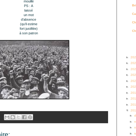
mouillé
Br
PS :
A
laissé
Ca
un mot
d’absence
Ch
(qu’il estime
fort justifiée)
Ch
à son patron
Archi
►
20
►
20
►
20
►
20
►
20
►
20
►
20
►
20
►
20
▼
20
►
►
►
o
re:
►
s