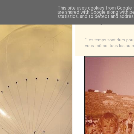
This site uses cookies from Google t
are shared with Google along with p
statistics, and to detect and addres
Là où je suis née
"Les temps sont durs pour 
vous-même, tous les autre