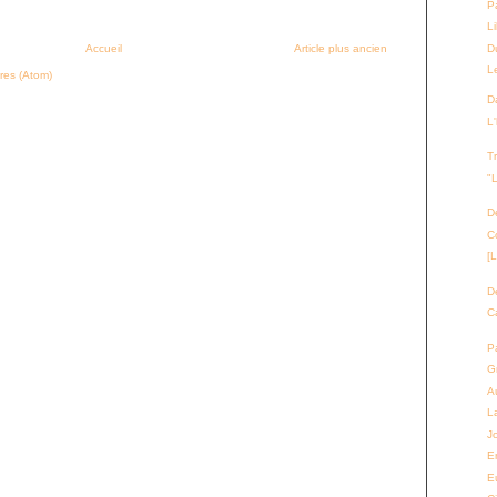
P
L
D
Accueil
Article plus ancien
Le
res (Atom)
D
L
T
"
D
C
[L
D
C
P
G
Au
L
J
E
E