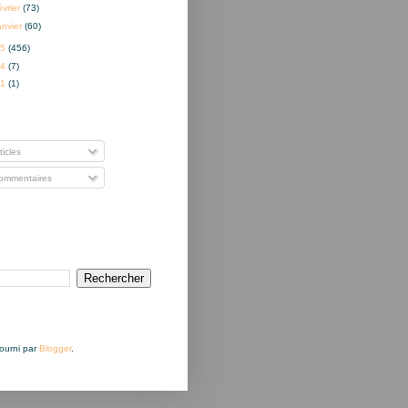
évrier
(73)
anvier
(60)
15
(456)
14
(7)
01
(1)
nner à
ticles
mmentaires
Fourni par
Blogger
.