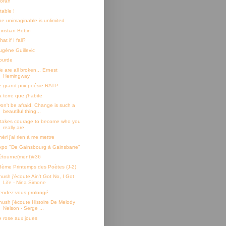
ioran
table !
he unimaginable is unlimited
hristian Bobin
at if I fall?
ugène Guillevic
ourde
e are all broken... Ernest
Hemingway
e grand prix poésie RATP
 terre que j’habite
Don't be afraid. Change is such a
beautiful thing...
t takes courage to become who you
really are
éri j’ai rien à me mettre
xpo "De Gainsbourg à Gainsbarre"
étourne(ment)#36
8ème Printemps des Poètes (J-2)
hush j'écoute Ain't Got No, I Got
Life - Nina Simone
endez-vous prolongé
hush j'écoute Histoire De Melody
Nelson - Serge ...
e rose aux joues