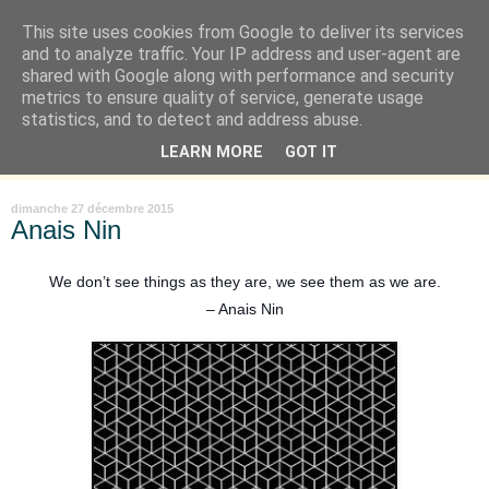
This site uses cookies from Google to deliver its services
Là où je suis née
and to analyze traffic. Your IP address and user-agent are
shared with Google along with performance and security
metrics to ensure quality of service, generate usage
"Les temps sont durs pour les rêveurs" mais shush shush,
statistics, and to detect and address abuse.
j'ai le cœur à l'affût et j'ouvre mon carnet de peau. « Soyez
LEARN MORE
GOT IT
vous-même, tous les autres sont déjà pris. » Oscar Wilde
dimanche 27 décembre 2015
Anais Nin
We don’t see things as they are, we see them as we are.
– Anais Nin