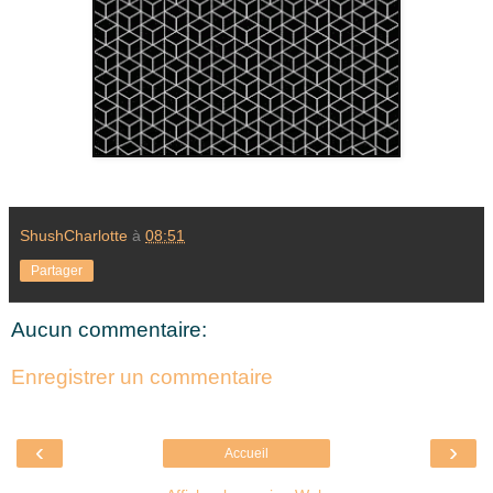
ShushCharlotte
à
08:51
Partager
Aucun commentaire:
Enregistrer un commentaire
‹
›
Accueil