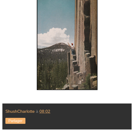
ShushCharlotte
à
08:02
Partager