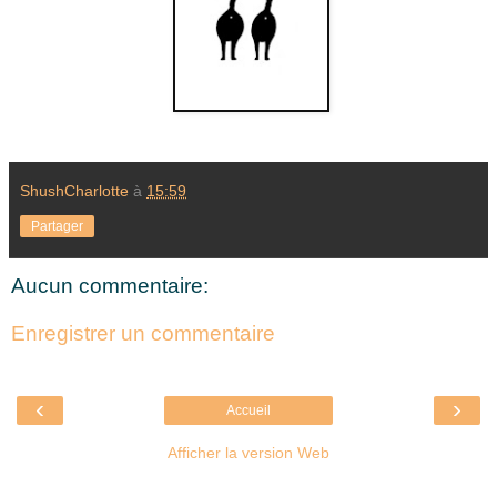
ShushCharlotte
à
15:59
Partager
Aucun commentaire:
Enregistrer un commentaire
‹
›
Accueil
Afficher la version Web
Là où je suis née