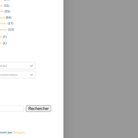
mai
(11)
vril
(31)
mars
(64)
évrier
(17)
anvier
(13)
14
(7)
01
(1)
nner à
ticles
mmentaires
Fourni par
Blogger
.