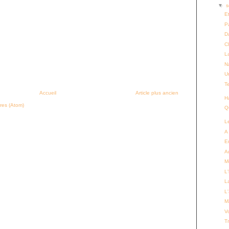
▼
s
E
Pa
D
Cl
L
N
U
T
Accueil
Article plus ancien
Ha
res (Atom)
Qu
Le
A
En
A
M
L
L
L
M
V
Tr