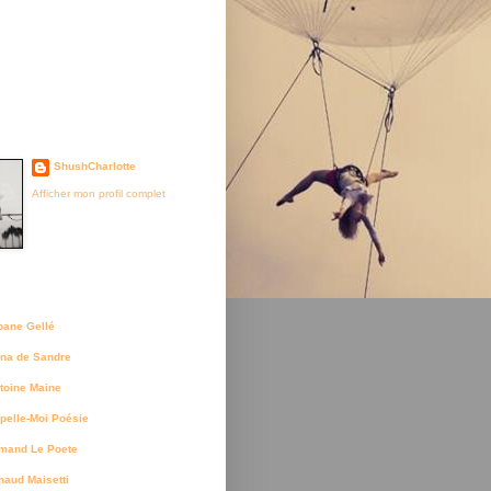
je suis née
ShushCharlotte
Afficher mon profil complet
uteurs
bane Gellé
na de Sandre
toine Maine
pelle-Moi Poésie
mand Le Poete
naud Maisetti