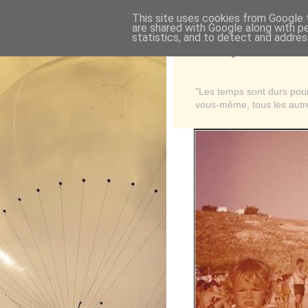
This site uses cookies from Google t
are shared with Google along with p
statistics, and to detect and addres
Là où je suis née
"Les temps sont durs pour 
vous-même, tous les autre