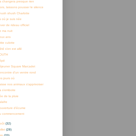
a changera presque rien
ors, laissons pousser le silence
hush shush Charlotte
à où je suis née
ver de rideau officiel
e ma nuit
eux ans
tite culotte
été s'en est allé
OUTH
épé
éjeuner Square Marcadet
encontre d'un ventre rond
es jours où
aisse nos animaux s'apprivoiser
a s'emboite
ée de la pluie
alafre
ouverture d'écume
u commencement
oût
(32)
uillet
(28)
uin
(20)