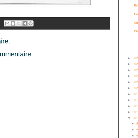
Br
Ca
Ch
Ch
re:
Archi
ommentaire
►
20
►
20
►
20
►
20
►
20
►
20
►
20
►
20
►
20
►
20
▼
20
►
►
►
o