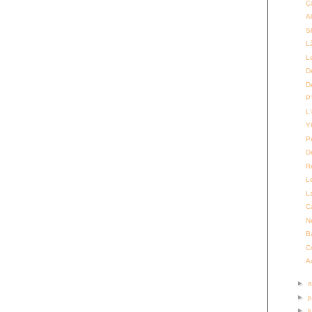
Ç
Al
S
L
Le
D
D
P'
L'
Y
P
D
R
L
L
C
N
B
C
A
►
a
►
j
►
j