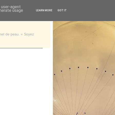
d user-agent
enerate usage
LEARN MORE
GOT IT
rnet de peau. « Soyez