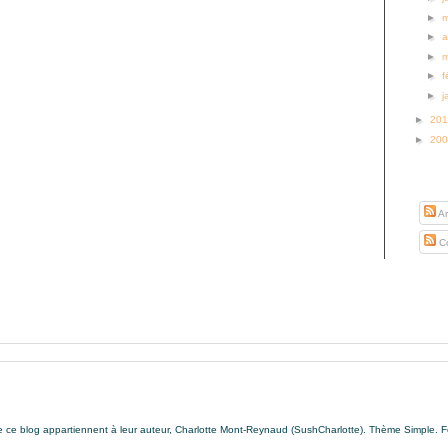
►
►
a
►
►
f
►
j
►
20
►
20
S’abo
Ar
Co
de ce blog appartiennent à leur auteur, Charlotte Mont-Reynaud (SushCharlotte). Thème Simple. 