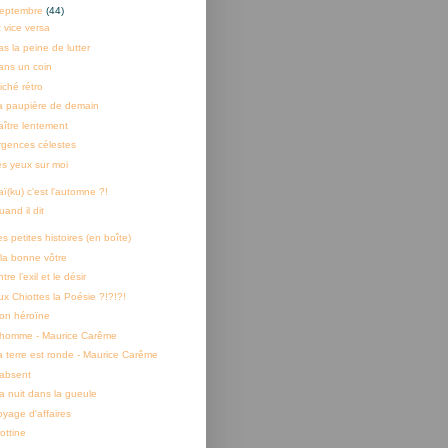
eptembre
(44)
t vice versa
s la peine de lutter
ans un coin
iché rétro
a paupière de demain
aître lentement
rgences célestes
es yeux sur moi
ï(ku) c'est l'automne ?!
and il dit
s petites histoires (en boîte)
 la bonne vôtre
tre l’exil et le désir
ux Chiottes la Poésie ?!?!?!
on héroïne
'homme - Maurice Carême
a terre est ronde - Maurice Carême
'absent
a nuit dans la gueule
oyage d'affaires
ottine