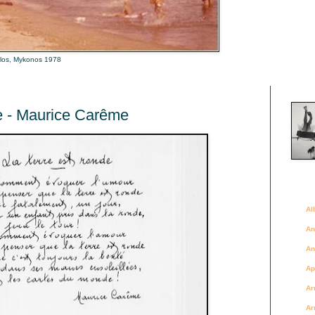
alos, Mykonos 1978
Là où 
de - Maurice Carême
Des a
Al
An
An
Ap
Ar
Ar