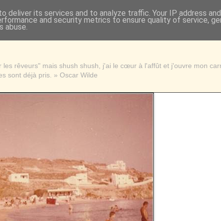
o deliver its services and to analyze traffic. Your IP address an
erformance and security metrics to ensure quality of service, g
s abuse.
les rêveurs" mais shush shush, j'ai le cœur à l'affût et j'ouvre mon ca
s sont déjà pris. » Oscar Wilde