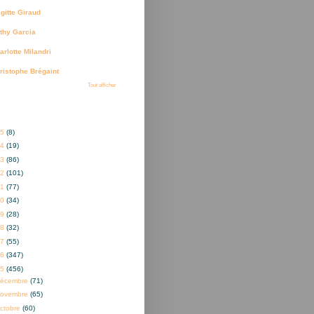
igitte Giraud
thy Garcia
arlotte Milandri
ristophe Brégaint
Tout afficher
ves
25
(8)
24
(19)
23
(86)
22
(101)
21
(77)
20
(34)
19
(28)
18
(32)
17
(55)
16
(347)
15
(456)
décembre
(71)
novembre
(65)
ctobre
(60)