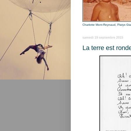
Charlotte Mont-Reynaud, Platys Gi
samedi 19 septembre 2015
La terre est ron