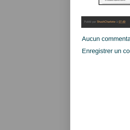
Publié par
ShushCharlotte
à
07:49
Aucun commentai
Enregistrer un c