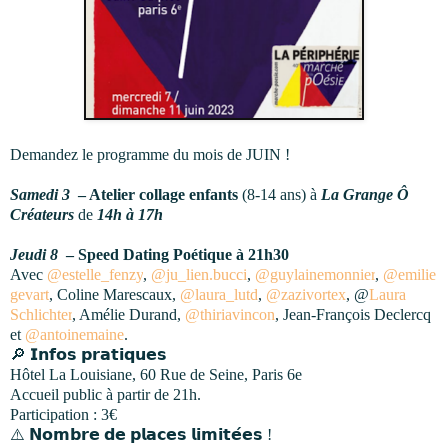
Demandez le programme du mois de JUIN !
Samedi 3
– Atelier collage enfants
(8-14 ans) à
La Grange Ô
Créateurs
de
14h à 17h
Jeudi 8
– Speed Dating Poétique à 21h30
Avec
@estelle_fenzy
,
@ju_lien.bucci
,
@guylainemonnier
,
@emilie
gevart
, Coline Marescaux,
@laura_lutd
,
@zazivortex
, @
Laura 
Schlichter
, Amélie Durand,
@thiriavincon
, Jean-François Declercq
et
@antoinemaine
.
🔎
𝗜𝗻𝗳𝗼𝘀
𝗽𝗿𝗮𝘁𝗶𝗾𝘂𝗲𝘀
Hôtel La Louisiane, 60 Rue de Seine, Paris 6e
Accueil public à partir de 21h.
Participation : 3€
⚠️
𝗡𝗼𝗺𝗯𝗿𝗲
𝗱𝗲
𝗽𝗹𝗮𝗰𝗲𝘀
𝗹𝗶𝗺𝗶𝘁𝗲
𝗲𝘀
!