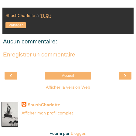
ShushCharlotte
à
11:00
Partager
Aucun commentaire:
Enregistrer un commentaire
‹
›
Accueil
Afficher la version Web
Là où je suis née
ShushCharlotte
Afficher mon profil complet
Fourni par
Blogger
.