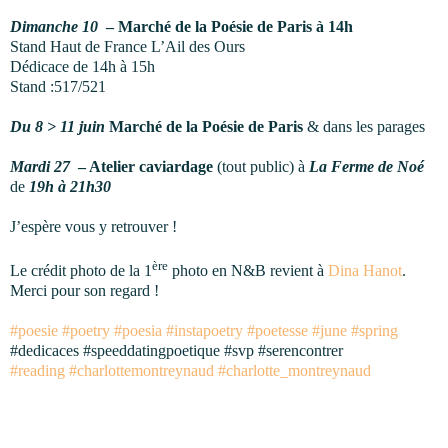
Dimanche 10
– Marché de la Poésie de Paris à 14h
Stand Haut de France L’Ail des Ours
Dédicace de 14h à 15h
Stand :517/521
Du 8 > 11 juin
Marché de la Poésie de Paris
& dans les parages
Mardi 27
– Atelier caviardage
(tout public) à
La Ferme de Noé
de
19h à 21h30
J’espère vous y retrouver !
ère
Le crédit photo de la 1
photo en N&B revient à
Dina Hanot
.
Merci pour son regard !
#poesie
#poetry
#poesia
#instapoetry
#poetesse
#june
#spring
#dedicaces #speeddatingpoetique #svp #serencontrer
#reading
#charlottemontreynaud
#charlotte_montreynaud