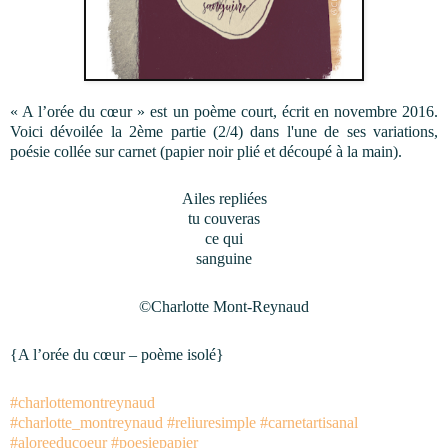
« A l’orée du cœur » est un poème court, écrit en novembre 2016. 
Voici dévoilée la 2ème partie (2/4) dans l'une de ses variations, 
p
oésie collée sur carnet (papier noir plié et découpé à la main).
Ailes repliées
tu couveras
ce 
qui
sanguine
©Charlotte Mont-Reynaud
{A l’orée du cœur – poème isolé}
#charlottemontreynaud
#charlotte_montreynaud
#reliuresimple
#carnetartisanal
#aloreeducoeur
#poesiepapier