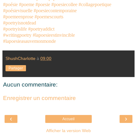
#poésie
#poeme
#poesie
#poesiecollee
#collagepoetique
#poésievisuelle
#poesiecontemporaine
#poemeenprose
#poemescourts
#poetryisnotdead
#poetryislife
#poetryaddict
#writingpoetry
#lapoesieestinvincible
#lapoesieasauvemonmonde
ShushCharlotte
à
09:00
Partager
Aucun commentaire:
Enregistrer un commentaire
‹
›
Accueil
Afficher la version Web