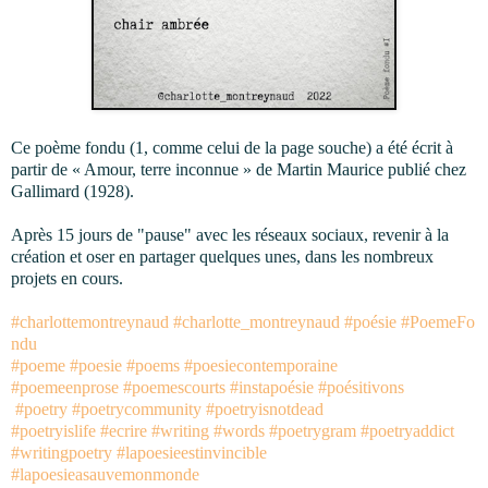
Ce poème fondu (1, comme celui de la page souche) a été écrit à
partir de « Amour, terre inconnue » de Martin Maurice publié chez
Gallimard (1928).
Après 15 jours de "pause" avec les réseaux sociaux, revenir à la
création et oser en partager quelques unes, dans les nombreux
projets en cours.
#charlottemontreynaud
#charlotte_montreynaud
#poésie
#PoemeFo
ndu
#poeme
#poesie
#poems
#poesiecontemporaine
#poemeenprose
#poemescourts
#instapoésie
#poésitivons
#poetry
#poetrycommunity
#poetryisnotdead
#poetryislife
#ecrire
#writing
#words
#poetrygram
#poetryaddict
#writingpoetry
#lapoesieestinvincible
#lapoesieasauvemonmonde