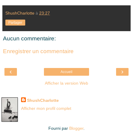
ShushCharlotte
à
23:27
Partager
Aucun commentaire:
Enregistrer un commentaire
‹
›
Accueil
Afficher la version Web
Là où je suis née
ShushCharlotte
Afficher mon profil complet
Fourni par
Blogger
.